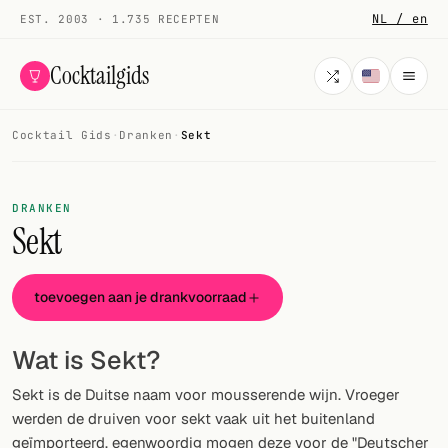
NL / en
EST. 2003 · 1.735 RECEPTEN
Cocktailgids
Cocktail Gids
·
Dranken
·
Sekt
Menu
COCKTAILS
DRANKEN
Sekt
Alle cocktails
Smoothies
toevoegen aan je drankvoorraad
Alcoholvrij
Wat is Sekt?
Mijn drank
Sekt is de Duitse naam voor mousserende wijn. Vroeger
Galerij
werden de druiven voor sekt vaak uit het buitenland
geïmporteerd. egenwoordig mogen deze voor de "Deutscher