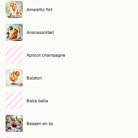
Amaretto flirt
VOLG
Twitter
Ananassorbet
Facebook
RSS
Apricot champagne
Cocktail app
Balaton
Balla balla
Bessen en ijs