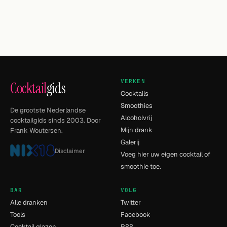
VERKEN
Cocktail
gids
Cocktails
Smoothies
De grootste Nederlandse
Alcoholvrij
cocktailgids sinds 2003. Door
Mijn drank
Frank Woutersen.
Galerij
Disclaimer
Voeg hier uw eigen cocktail of
smoothie toe.
BAR
VOLG
Alle dranken
Twitter
Tools
Facebook
Cocktail glazen
RSS