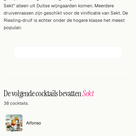
Willekeurig drankje
Sekt" alleen uit Duitse wijngaarden komen. Meerdere
druivenrassen zijn geschikt voor de vinificatie van Sekt. De
Voeg hier uw eigen cocktail of smoothie toe.
Riesling-druif is echter onder de hogere klasse het meest
populair.
BAR
Alle dranken
Tools
Cocktail glazen
Cocktail boeken
De volgende cocktails bevatten
Sekt
Cocktail bar
38 cocktails.
Eenheden
Links
Alfonso
Zoeken