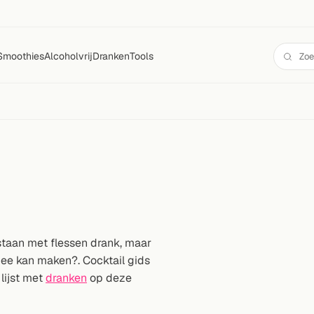
Smoothies
Alcoholvrij
Dranken
Tools
 staan met flessen drank, maar
mee kan maken?. Cocktail gids
 lijst met
dranken
op deze