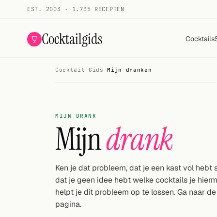
EST. 2003 · 1.735 RECEPTEN
Cocktailgids
Cocktails
Cocktail Gids
·
Mijn dranken
Menu
COCKTAILS
MIJN DRANK
Alle cocktails
Mijn
drank
Smoothies
Alcoholvrij
Ken je dat probleem, dat je een kast vol hebt
dat je geen idee hebt welke cocktails je hier
Mijn drank
helpt je dit probleem op te lossen. Ga naar de
Galerij
pagina.