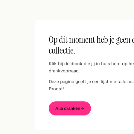
Willekeurig drankje
Voeg hier uw eigen cocktail of smoothie toe.
BAR
Op dit moment heb je geen 
Alle dranken
collectie.
Tools
Klik bij de drank die jij in huis hebt op h
Cocktail glazen
drankvoorraad.
Deze pagina geeft je een lijst met alle c
Cocktail boeken
Proost!
Cocktail bar
Eenheden
Alle dranken
Links