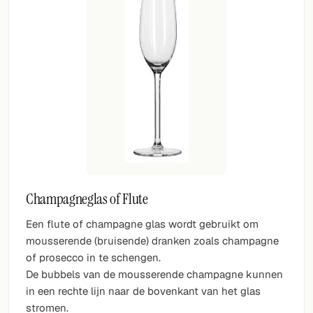
Willekeurig drankje
Voeg hier uw eigen cocktail of smoothie toe.
BAR
Alle dranken
Tools
Cocktail glazen
Cocktail boeken
Champagneglas of Flute
Cocktail bar
Een flute of champagne glas wordt gebruikt om
mousserende (bruisende) dranken zoals champagne
Eenheden
of prosecco in te schengen.
De bubbels van de mousserende champagne kunnen
Links
in een rechte lijn naar de bovenkant van het glas
Zoeken
stromen.