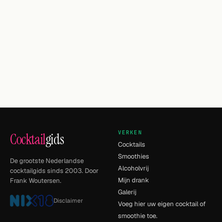
VERKEN
Cocktail
gids
Cocktails
Smoothies
De grootste Nederlandse
Alcoholvrij
cocktailgids sinds 2003. Door
Mijn drank
Frank Woutersen.
Galerij
Disclaimer
Voeg hier uw eigen cocktail of
smoothie toe.