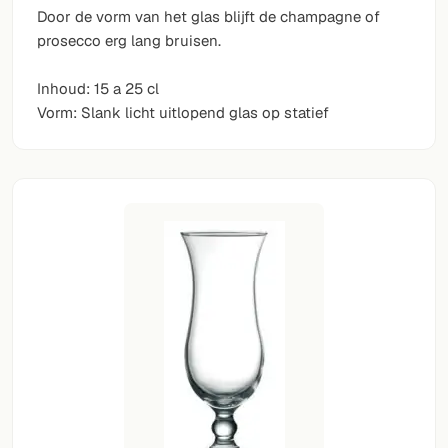
Door de vorm van het glas blijft de champagne of
VOLG
prosecco erg lang bruisen.
Twitter
Inhoud: 15 a 25 cl
Vorm: Slank licht uitlopend glas op statief
Facebook
RSS
Cocktail app