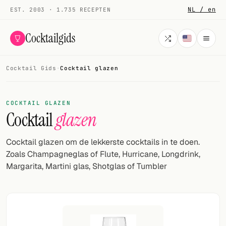
NL / en
EST. 2003 · 1.735 RECEPTEN
Cocktailgids
Cocktail Gids
·
Cocktail glazen
Menu
COCKTAILS
COCKTAIL GLAZEN
Cocktail
glazen
Alle cocktails
Smoothies
Cocktail glazen om de lekkerste cocktails in te doen.
Zoals Champagneglas of Flute, Hurricane, Longdrink,
Alcoholvrij
Margarita, Martini glas, Shotglas of Tumbler
Mijn drank
Galerij