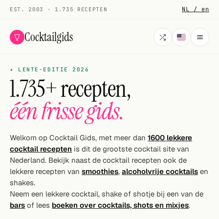
NL / en
EST. 2003 · 1.735 RECEPTEN
Cocktailgids
✦ LENTE-EDITIE 2026
Menu
1.735+ recepten,
COCKTAILS
één frisse gids.
Alle cocktails
Smoothies
Welkom op Cocktail Gids, met meer dan
1600 lekkere
cocktail recepten
is dit de grootste cocktail site van
Alcoholvrij
Nederland. Bekijk naast de cocktail recepten ook de
lekkere recepten van
smoothies
,
alcoholvrije cocktails
en
Mijn drank
shakes.
Neem een lekkere cocktail, shake of shotje bij een van de
Galerij
bars
of lees
boeken over cocktails, shots en mixjes
.