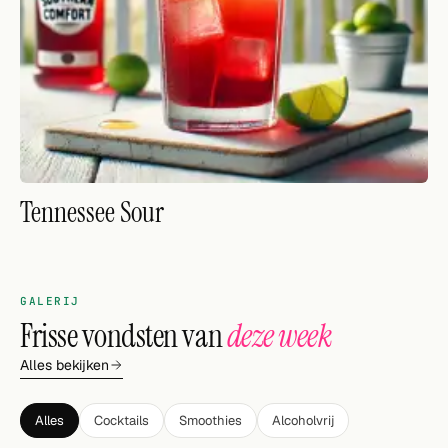
VOLG
Twitter
Facebook
RSS
Tennessee Sour
Cocktail app
GALERIJ
Frisse vondsten van
deze week
Alles bekijken
Alles
Cocktails
Smoothies
Alcoholvrij