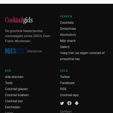
VERKEN
Cocktail
gids
Cocktails
Smoothies
De grootste Nederlandse
Alcoholvrij
cocktailgids sinds 2003. Door
Mijn drank
Frank Woutersen.
Galerij
Disclaimer
Voeg hier uw eigen cocktail of
smoothie toe.
BAR
VOLG
Alle dranken
Twitter
Tools
Facebook
Cocktail glazen
RSS
Cocktail boeken
Cocktail app
Cocktail bar
Eenheden
Contact