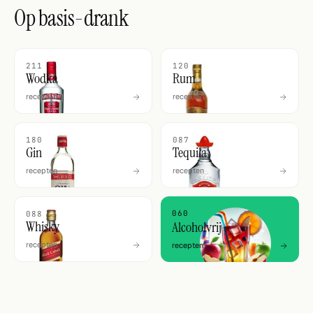
Op basis-drank
211
120
Wodka
Rum
recepten
recepten
180
087
Gin
Tequila
recepten
recepten
060
088
Whisky
Alcoholvrij
recepten
recepten