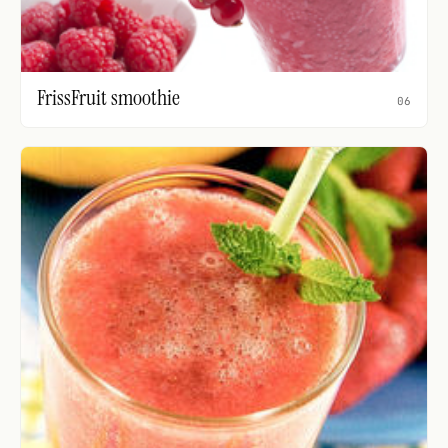
FrissFruit smoothie
06