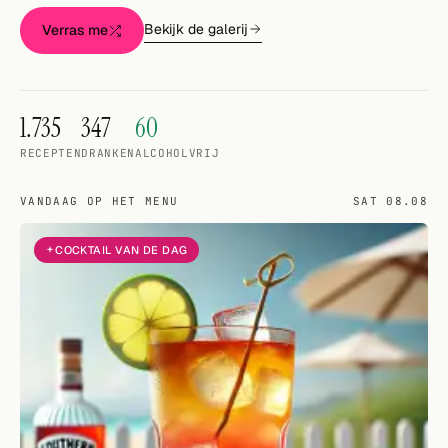
Willekeurig drankje
Bekijk de galerij
Verras me
Voeg hier uw eigen cocktail of smoothie toe.
BAR
1.735
347
60
Alle dranken
RECEPTEN
DRANKEN
ALCOHOLVRIJ
Tools
VANDAAG OP HET MENU
SAT 08.08
Cocktail glazen
COCKTAIL VAN DE DAG
Cocktail boeken
Cocktail bar
Eenheden
Links
Zoeken