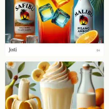
Josti
04