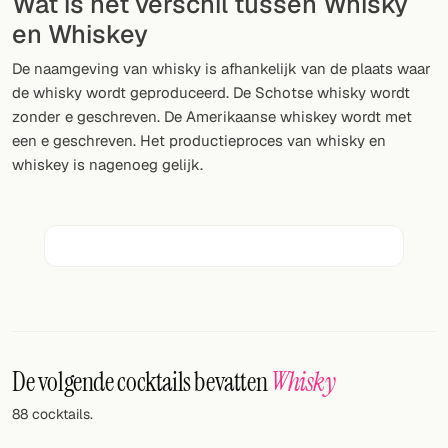
Wat is het verschil tussen Whisky
en Whiskey
VOLG
De naamgeving van whisky is afhankelijk van de plaats waar
Twitter
de whisky wordt geproduceerd. De Schotse whisky wordt
zonder e geschreven. De Amerikaanse whiskey wordt met
Facebook
een e geschreven. Het productieproces van whisky en
RSS
whiskey is nagenoeg gelijk.
Cocktail app
De volgende cocktails bevatten
Whisky
88 cocktails.