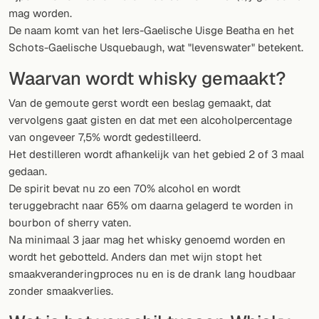
Willekeurig drankje
mag worden.
De naam komt van het Iers-Gaelische Uisge Beatha en het
Voeg hier uw eigen cocktail of smoothie toe.
Schots-Gaelische Usquebaugh, wat "levenswater" betekent.
BAR
Waarvan wordt whisky gemaakt?
Alle dranken
Van de gemoute gerst wordt een beslag gemaakt, dat
vervolgens gaat gisten en dat met een alcoholpercentage
Tools
van ongeveer 7,5% wordt gedestilleerd.
Het destilleren wordt afhankelijk van het gebied 2 of 3 maal
Cocktail glazen
gedaan.
De spirit bevat nu zo een 70% alcohol en wordt
Cocktail boeken
teruggebracht naar 65% om daarna gelagerd te worden in
Cocktail bar
bourbon of sherry vaten.
Na minimaal 3 jaar mag het whisky genoemd worden en
Eenheden
wordt het gebotteld. Anders dan met wijn stopt het
smaakveranderingproces nu en is de drank lang houdbaar
Links
zonder smaakverlies.
Zoeken