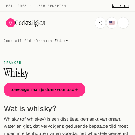
NL / en
EST. 2003 · 1.735 RECEPTEN
Cocktailgids
Cocktail Gids
·
Dranken
·
Whisky
Menu
COCKTAILS
DRANKEN
Whisky
Alle cocktails
Smoothies
toevoegen aan je drankvoorraad
Alcoholvrij
Wat is whisky?
Mijn drank
Whisky (of whiskey) is een distillaat, gemaakt van graan,
Galerij
water en gist, dat vervolgens gedurende bepaalde tijd moet
rijpen in eikenhouten vaten voordat het whisk(e)y genoemd