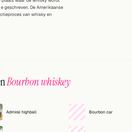
 plaats waar de whisky wordt
 e geschreven. De Amerikaanse
ctieproces van whisky en
en
Bourbon whiskey
Admiral highball
Bourbon car