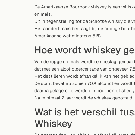
Willekeurig drankje
De Amerikaanse Bourbon-whiskey is een whisky
en mais.
Voeg hier uw eigen cocktail of smoothie toe.
Dit in tegenstelling tot de Schotse whisky die 
Het aandeel maïs bedraagt bij de huidige bourb
BAR
Amerikaanse wet minstens 51%.
Alle dranken
Hoe wordt whiskey g
Tools
Van de rogge en mais wordt een beslag gemaakt,
dat met een alcoholpercentage van ongeveer 7,5
Cocktail glazen
Het destilleren wordt afhankelijk van het gebied
Cocktail boeken
De spirit bevat nu zo een 70% alcohol en word
daarna gelagerd te worden in bourbon of sherry
Cocktail bar
Na minimaal 2 jaar wordt de whiskey gebotteld.
Wat is het verschil t
Eenheden
Whiskey
Links