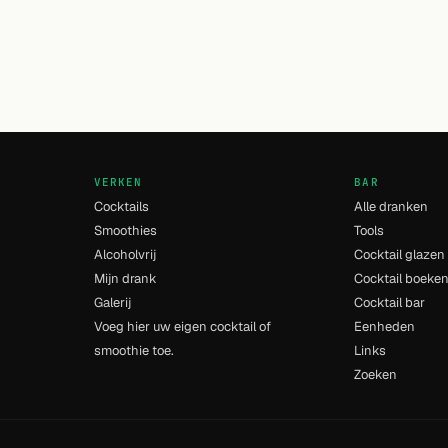
VERKEN
BAR
Cocktails
Alle dranken
Smoothies
Tools
Alcoholvrij
Cocktail glazen
Mijn drank
Cocktail boeke
Galerij
Cocktail bar
Voeg hier uw eigen cocktail of
Eenheden
smoothie toe.
Links
Zoeken
- [5] - 0.04s