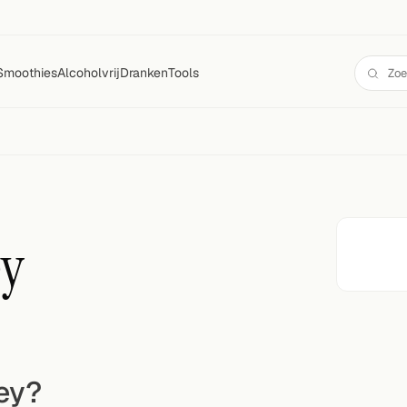
Smoothies
Alcoholvrij
Dranken
Tools
ey
ey?