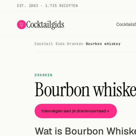
EST. 2003 · 1.735 RECEPTEN
Cocktailgids
Cocktails
Cocktail Gids
·
Dranken
·
Bourbon whiskey
Menu
COCKTAILS
Alle cocktails
DRANKEN
Bourbon whisk
Smoothies
Alcoholvrij
toevoegen aan je drankvoorraad
Mijn drank
Galerij
Wat is Bourbon Whisk