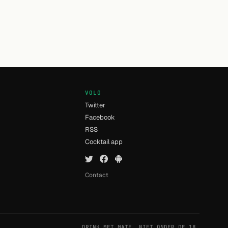
VOLG
Twitter
Facebook
RSS
n
Cocktail app
Contact
DRINK MET MATE. NIET ONDER DE 18.