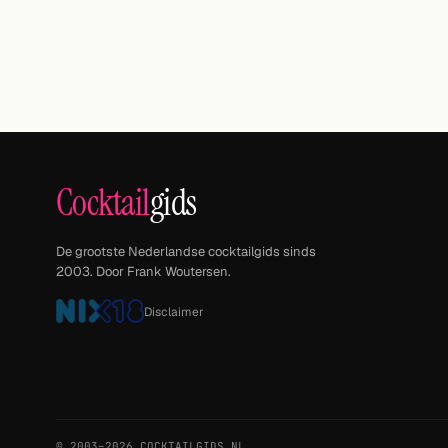
Cocktail
gids
De grootste Nederlandse cocktailgids sinds
2003. Door Frank Woutersen.
Disclaimer
© 2003–2026 COCKTAILGIDS.NL