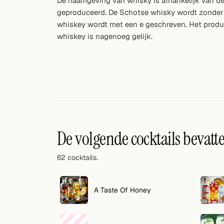
De naamgeving van whisky is afhankelijk van de
Zoeken
geproduceerd. De Schotse whisky wordt zonder
whiskey wordt met een e geschreven. Het produ
VOLG
whiskey is nagenoeg gelijk.
Twitter
Facebook
RSS
Cocktail app
De volgende cocktails bevatt
62 cocktails.
A Taste Of Honey