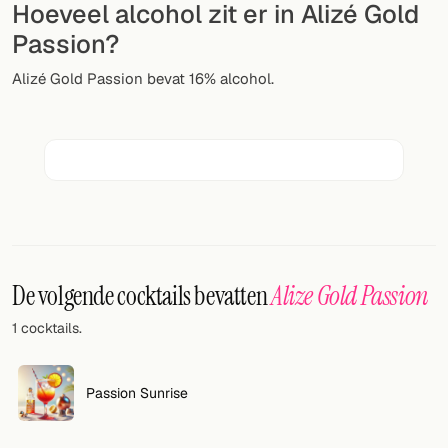
Hoeveel alcohol zit er in Alizé Gold
Willekeurig drankje
Passion?
Voeg hier uw eigen cocktail of smoothie toe.
Alizé Gold Passion bevat 16% alcohol.
BAR
Alle dranken
Tools
Cocktail glazen
Cocktail boeken
De volgende cocktails bevatten
Alize Gold Passion
Cocktail bar
1 cocktails.
Eenheden
Passion Sunrise
Links
Zoeken