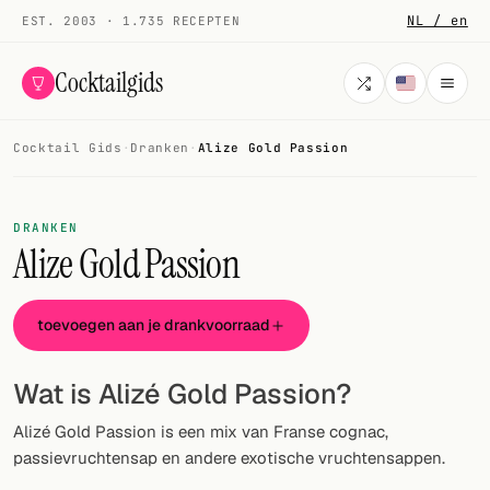
NL / en
EST. 2003 · 1.735 RECEPTEN
Cocktailgids
Cocktail Gids
·
Dranken
·
Alize Gold Passion
Menu
COCKTAILS
DRANKEN
Alize Gold Passion
Alle cocktails
Smoothies
toevoegen aan je drankvoorraad
Alcoholvrij
Wat is Alizé Gold Passion?
Mijn drank
Alizé Gold Passion is een mix van Franse cognac,
Galerij
passievruchtensap en andere exotische vruchtensappen.