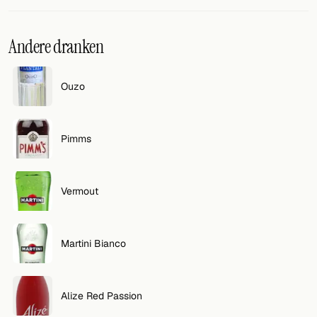
VOLG
Andere dranken
Twitter
Facebook
Ouzo
RSS
Pimms
Cocktail app
Vermout
Martini Bianco
Alize Red Passion