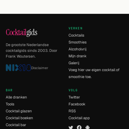
VERKEN
Cocktail
gids
Cocktails
Smoothies
De grootste Nederlandse
Alcoholvrij
cocktailgids sinds 2003. Door
Mijn drank
Frank Woutersen.
Galerij
Disclaimer
Voeg hier uw eigen cocktail of
smoothie toe.
BAR
VOLG
Alle dranken
Twitter
Tools
Facebook
Cocktail glazen
RSS
Cocktail boeken
Cocktail app
Cocktail bar