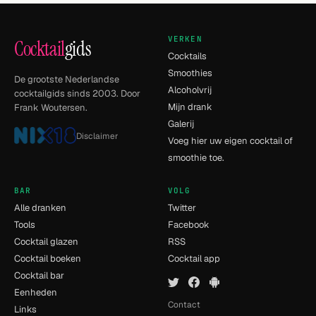
VERKEN
Cocktail
gids
Cocktails
Smoothies
De grootste Nederlandse
Alcoholvrij
cocktailgids sinds 2003. Door
Mijn drank
Frank Woutersen.
Galerij
Disclaimer
Voeg hier uw eigen cocktail of
smoothie toe.
BAR
VOLG
Alle dranken
Twitter
Tools
Facebook
Cocktail glazen
RSS
Cocktail boeken
Cocktail app
Cocktail bar
Eenheden
Contact
Links