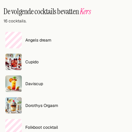
Willekeurig drankje
De volgende cocktails bevatten
Kers
Voeg hier uw eigen cocktail of smoothie toe.
16 cocktails.
BAR
Alle dranken
Angels dream
Tools
Cupido
Cocktail glazen
Cocktail boeken
Daviscup
Cocktail bar
Eenheden
Dorothys Orgasm
Links
Folkboot cocktail
Zoeken