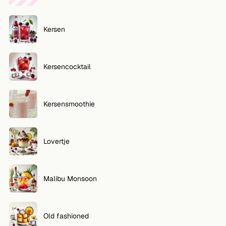
VOLG
Kersen
Twitter
Facebook
Kersencocktail
RSS
Cocktail app
Kersensmoothie
Lovertje
Malibu Monsoon
Old fashioned