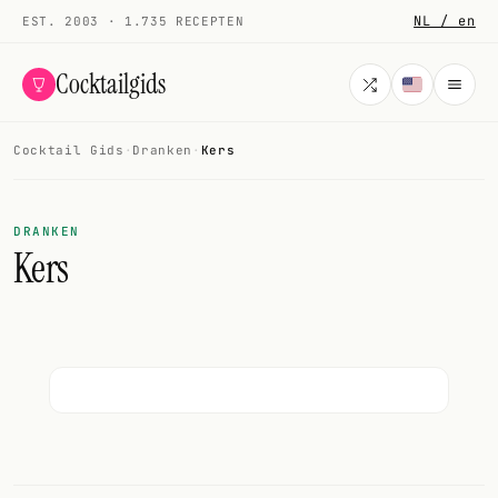
NL / en
EST. 2003 · 1.735 RECEPTEN
Cocktailgids
Cocktail Gids
·
Dranken
·
Kers
Menu
COCKTAILS
DRANKEN
Kers
Alle cocktails
Smoothies
Alcoholvrij
Mijn drank
Galerij