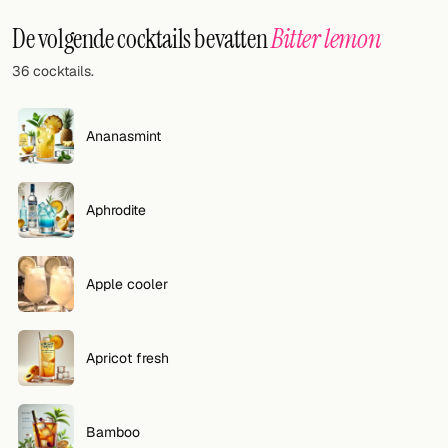
Willekeurig drankje
De volgende cocktails bevatten
Bitter lemon
Voeg hier uw eigen cocktail of smoothie toe.
36 cocktails.
BAR
Alle dranken
Ananasmint
Tools
Aphrodite
Cocktail glazen
Cocktail boeken
Apple cooler
Cocktail bar
Eenheden
Apricot fresh
Links
Bamboo
Zoeken