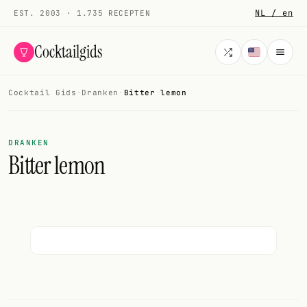
NL / en
EST. 2003 · 1.735 RECEPTEN
Cocktailgids
Cocktail Gids
·
Dranken
·
Bitter lemon
Menu
COCKTAILS
DRANKEN
Bitter lemon
Alle cocktails
Smoothies
Alcoholvrij
Mijn drank
Galerij