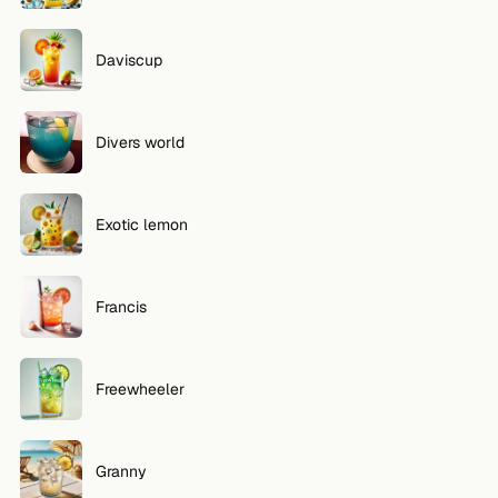
Daviscup
Divers world
Exotic lemon
Francis
Freewheeler
Granny