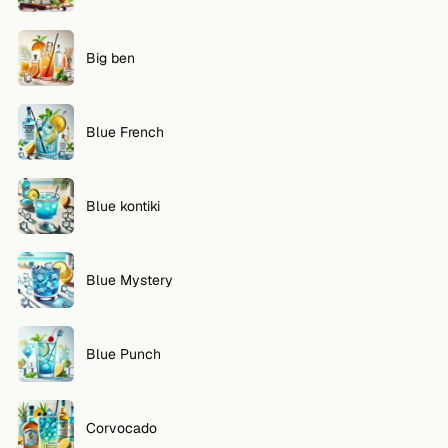
VOLG
Big ben
Twitter
Facebook
Blue French
RSS
Cocktail app
Blue kontiki
Blue Mystery
Blue Punch
Corvocado