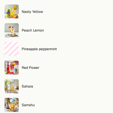
Nasty Yellow
Peach Lemon
Pineapple peppermint
Red Power
Sahara
Samshu