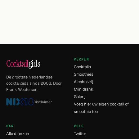
VERKEN
Cocktail
gids
Cocktails
Smoothies
De grootste Nederlandse
Alcoholvrij
cocktailgids sinds 2003. Door
Mijn drank
Frank Woutersen.
Galerij
Disclaimer
Voeg hier uw eigen cocktail of
smoothie toe.
BAR
VOLG
Alle dranken
Twitter