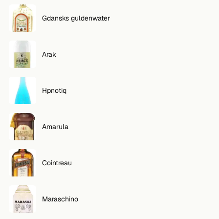
Gdansks guldenwater
Arak
Hpnotiq
Amarula
Cointreau
Maraschino