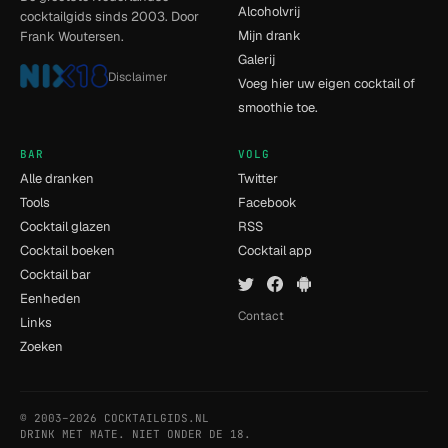
Alcoholvrij
cocktailgids sinds 2003. Door
Mijn drank
Frank Woutersen.
Galerij
Disclaimer
Voeg hier uw eigen cocktail of
smoothie toe.
BAR
VOLG
Alle dranken
Twitter
Tools
Facebook
Cocktail glazen
RSS
Cocktail boeken
Cocktail app
Cocktail bar
Eenheden
Contact
Links
Zoeken
© 2003–2026 COCKTAILGIDS.NL
- [6] - 0.012s
DRINK MET MATE. NIET ONDER DE 18.