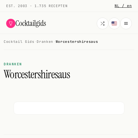
NL / en
EST. 2003 · 1.735 RECEPTEN
Cocktailgids
Cocktail Gids
·
Dranken
·
Worcestershiresaus
Menu
COCKTAILS
DRANKEN
Worcestershiresaus
Alle cocktails
Smoothies
Alcoholvrij
Mijn drank
Galerij