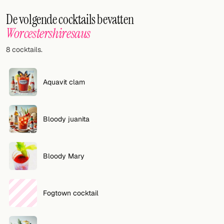
Willekeurig drankje
De volgende cocktails bevatten
Voeg hier uw eigen cocktail of smoothie toe.
Worcestershiresaus
8 cocktails.
BAR
Alle dranken
Aquavit clam
Tools
Cocktail glazen
Bloody juanita
Cocktail boeken
Cocktail bar
Bloody Mary
Eenheden
Fogtown cocktail
Links
Zoeken