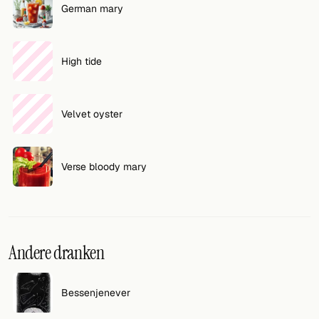
German mary
VOLG
Twitter
High tide
Facebook
Velvet oyster
RSS
Cocktail app
Verse bloody mary
Andere dranken
Bessenjenever