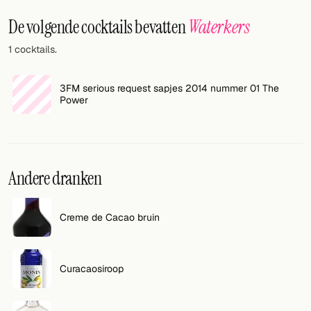
Willekeurig drankje
De volgende cocktails bevatten
Waterkers
Voeg hier uw eigen cocktail of smoothie toe.
1 cocktails.
BAR
3FM serious request sapjes 2014 nummer 01 The
Alle dranken
Power
Tools
Cocktail glazen
Andere dranken
Cocktail boeken
Cocktail bar
Creme de Cacao bruin
Eenheden
Curacaosiroop
Links
Zoeken