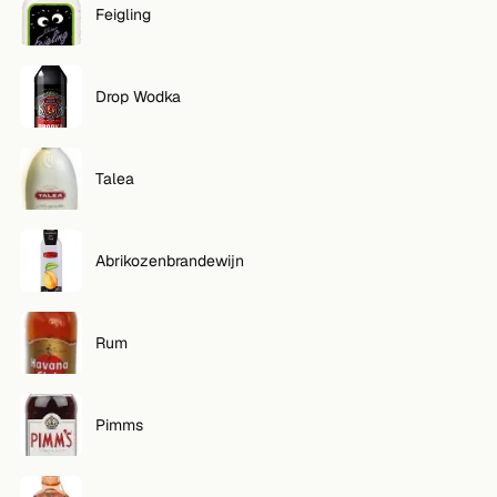
Feigling
VOLG
Twitter
Drop Wodka
Facebook
Talea
RSS
Cocktail app
Abrikozenbrandewijn
Rum
Pimms