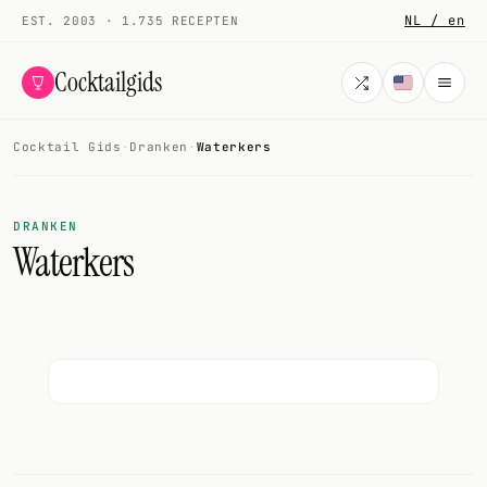
NL / en
EST. 2003 · 1.735 RECEPTEN
Cocktailgids
Cocktail Gids
·
Dranken
·
Waterkers
Menu
COCKTAILS
DRANKEN
Waterkers
Alle cocktails
Smoothies
Alcoholvrij
Mijn drank
Galerij