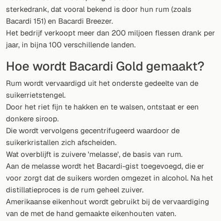
Willekeurig drankje
sterkedrank, dat vooral bekend is door hun rum (zoals
Bacardi 151) en Bacardi Breezer.
Voeg hier uw eigen cocktail of smoothie toe.
Het bedrijf verkoopt meer dan 200 miljoen flessen drank per
jaar, in bijna 100 verschillende landen.
BAR
Hoe wordt Bacardi Gold gemaakt?
Alle dranken
Rum wordt vervaardigd uit het onderste gedeelte van de
Tools
suikerrietstengel.
Door het riet fijn te hakken en te walsen, ontstaat er een
Cocktail glazen
donkere siroop.
Die wordt vervolgens gecentrifugeerd waardoor de
Cocktail boeken
suikerkristallen zich afscheiden.
Cocktail bar
Wat overblijft is zuivere 'melasse', de basis van rum.
Aan de melasse wordt het Bacardi-gist toegevoegd, die er
Eenheden
voor zorgt dat de suikers worden omgezet in alcohol. Na het
distillatieproces is de rum geheel zuiver.
Links
Amerikaanse eikenhout wordt gebruikt bij de vervaardiging
van de met de hand gemaakte eikenhouten vaten.
Zoeken