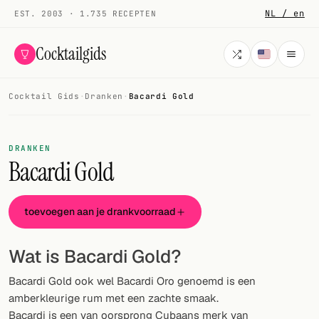
NL / en
EST. 2003 · 1.735 RECEPTEN
Cocktailgids
Cocktail Gids
·
Dranken
·
Bacardi Gold
Menu
COCKTAILS
DRANKEN
Bacardi Gold
Alle cocktails
Smoothies
toevoegen aan je drankvoorraad
Alcoholvrij
Wat is Bacardi Gold?
Mijn drank
Bacardi Gold ook wel Bacardi Oro genoemd is een
Galerij
amberkleurige rum met een zachte smaak.
Bacardi is een van oorsprong Cubaans merk van