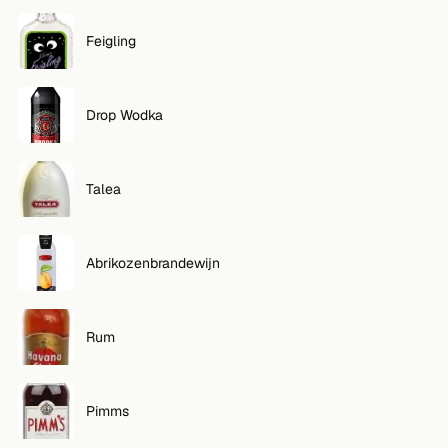
VOLG
Feigling
Twitter
Drop Wodka
Facebook
RSS
Talea
Cocktail app
Abrikozenbrandewijn
Rum
Pimms