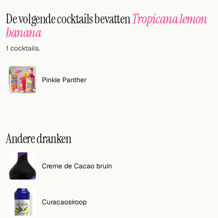
Willekeurig drankje
De volgende cocktails bevatten
Tropicana lemon
Voeg hier uw eigen cocktail of smoothie toe.
banana
1 cocktails.
BAR
Alle dranken
Pinkie Panther
Tools
Cocktail glazen
Cocktail boeken
Andere dranken
Cocktail bar
Creme de Cacao bruin
Eenheden
Links
Curacaosiroop
Zoeken