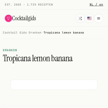
NL / en
EST. 2003 · 1.735 RECEPTEN
Cocktailgids
Cocktail Gids
·
Dranken
·
Tropicana lemon banana
Menu
COCKTAILS
DRANKEN
Tropicana lemon banana
Alle cocktails
Smoothies
Alcoholvrij
Mijn drank
Galerij