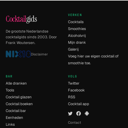
VERKEN
Cocktail
gids
Cocktails
Smoothies
De grootste Nederlandse
Alcoholvrij
cocktailgids sinds 2003. Door
Mijn drank
Frank Woutersen.
Galerij
Disclaimer
Voeg hier uw eigen cocktail of
smoothie toe.
BAR
VOLG
Alle dranken
Twitter
Tools
Facebook
Cocktail glazen
RSS
Cocktail boeken
Cocktail app
Cocktail bar
Eenheden
Contact
Links