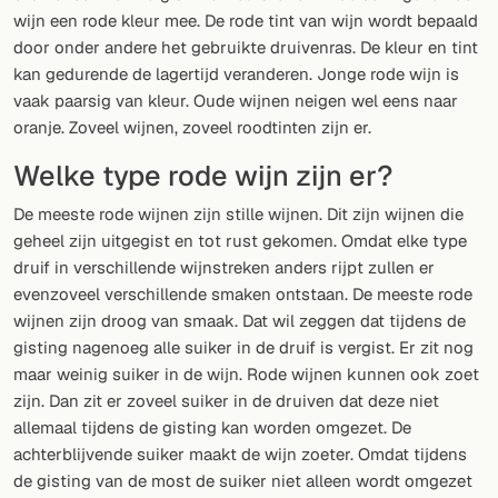
Willekeurig drankje
wijn een rode kleur mee. De rode tint van wijn wordt bepaald
door onder andere het gebruikte druivenras. De kleur en tint
Voeg hier uw eigen cocktail of smoothie toe.
kan gedurende de lagertijd veranderen. Jonge rode wijn is
vaak paarsig van kleur. Oude wijnen neigen wel eens naar
BAR
oranje. Zoveel wijnen, zoveel roodtinten zijn er.
Alle dranken
Welke type rode wijn zijn er?
Tools
De meeste rode wijnen zijn stille wijnen. Dit zijn wijnen die
geheel zijn uitgegist en tot rust gekomen. Omdat elke type
Cocktail glazen
druif in verschillende wijnstreken anders rijpt zullen er
evenzoveel verschillende smaken ontstaan. De meeste rode
Cocktail boeken
wijnen zijn droog van smaak. Dat wil zeggen dat tijdens de
Cocktail bar
gisting nagenoeg alle suiker in de druif is vergist. Er zit nog
maar weinig suiker in de wijn. Rode wijnen kunnen ook zoet
Eenheden
zijn. Dan zit er zoveel suiker in de druiven dat deze niet
allemaal tijdens de gisting kan worden omgezet. De
Links
achterblijvende suiker maakt de wijn zoeter. Omdat tijdens
de gisting van de most de suiker niet alleen wordt omgezet
Zoeken