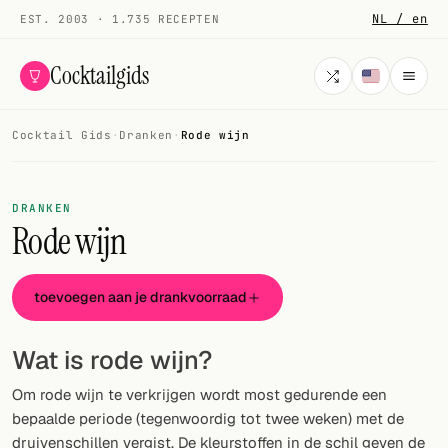
NL / en
EST. 2003 · 1.735 RECEPTEN
Cocktailgids
Cocktail Gids
·
Dranken
·
Rode wijn
Menu
COCKTAILS
DRANKEN
Rode wijn
Alle cocktails
Smoothies
toevoegen aan je drankvoorraad
Alcoholvrij
Wat is rode wijn?
Mijn drank
Om rode wijn te verkrijgen wordt most gedurende een
Galerij
bepaalde periode (tegenwoordig tot twee weken) met de
druivenschillen vergist. De kleurstoffen in de schil geven de