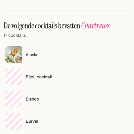
Willekeurig drankje
Voeg hier uw eigen cocktail of smoothie toe.
De volgende cocktails bevatten
Chartreuse
BAR
17 cocktails.
Alle dranken
Tools
Alaska
Cocktail glazen
Bijou cocktail
Cocktail boeken
Cocktail bar
Bishop
Eenheden
Links
Buryia
Zoeken