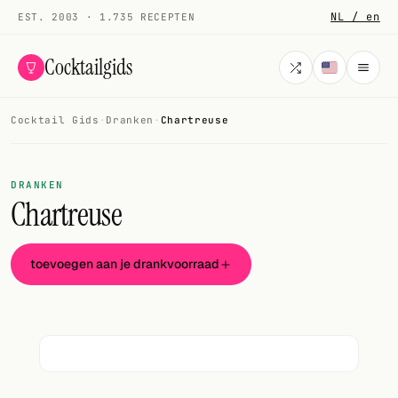
NL / en
EST. 2003 · 1.735 RECEPTEN
Cocktailgids
Cocktail Gids
·
Dranken
·
Chartreuse
Menu
COCKTAILS
DRANKEN
Chartreuse
Alle cocktails
Smoothies
toevoegen aan je drankvoorraad
Alcoholvrij
Mijn drank
Galerij