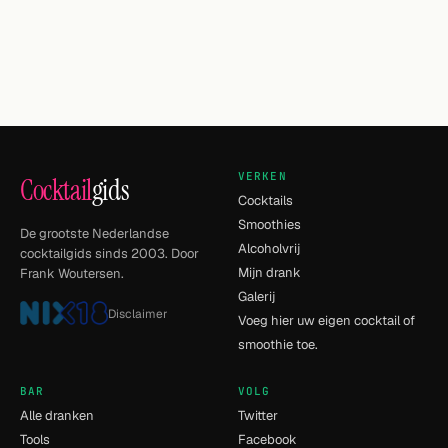
VERKEN
Cocktail
gids
Cocktails
Smoothies
De grootste Nederlandse
Alcoholvrij
cocktailgids sinds 2003. Door
Mijn drank
Frank Woutersen.
Galerij
Disclaimer
Voeg hier uw eigen cocktail of
smoothie toe.
BAR
VOLG
Alle dranken
Twitter
Tools
Facebook