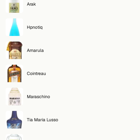
Arak
VOLG
Twitter
Hpnotiq
Facebook
Amarula
RSS
Cocktail app
Cointreau
Maraschino
Tia Maria Lusso