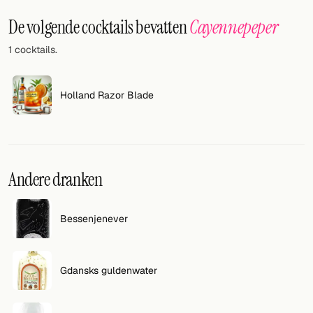
Willekeurig drankje
De volgende cocktails bevatten
Cayennepeper
Voeg hier uw eigen cocktail of smoothie toe.
1 cocktails.
BAR
Alle dranken
Holland Razor Blade
Tools
Cocktail glazen
Andere dranken
Cocktail boeken
Cocktail bar
Bessenjenever
Eenheden
Gdansks guldenwater
Links
Zoeken