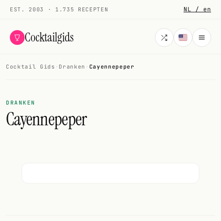
NL / en
EST. 2003 · 1.735 RECEPTEN
Cocktailgids
Cocktail Gids
·
Dranken
·
Cayennepeper
Menu
COCKTAILS
DRANKEN
Cayennepeper
Alle cocktails
Smoothies
Alcoholvrij
Mijn drank
Galerij