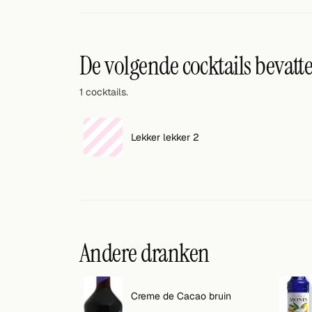
Willekeurig drankje
Voeg hier uw eigen cocktail of smoothie toe.
De volgende cocktails bevatt
BAR
1 cocktails.
Alle dranken
Tools
Lekker lekker 2
Cocktail glazen
Cocktail boeken
Cocktail bar
Andere dranken
Eenheden
Links
Creme de Cacao bruin