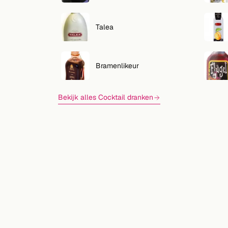
Zoeken
VOLG
Talea
Twitter
Facebook
Bramenlikeur
RSS
Bekijk alles Cocktail dranken
Cocktail app