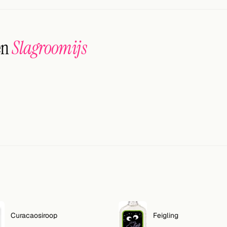
en
Slagroomijs
Curacaosiroop
Feigling