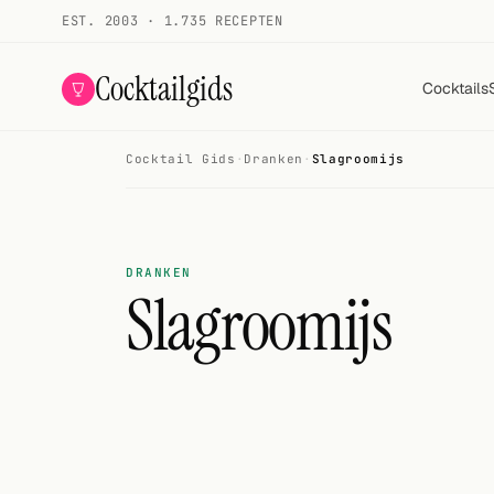
EST. 2003 · 1.735 RECEPTEN
Cocktailgids
Cocktails
Cocktail Gids
·
Dranken
·
Slagroomijs
Menu
COCKTAILS
Alle cocktails
DRANKEN
Slagroomijs
Smoothies
Alcoholvrij
Mijn drank
Galerij