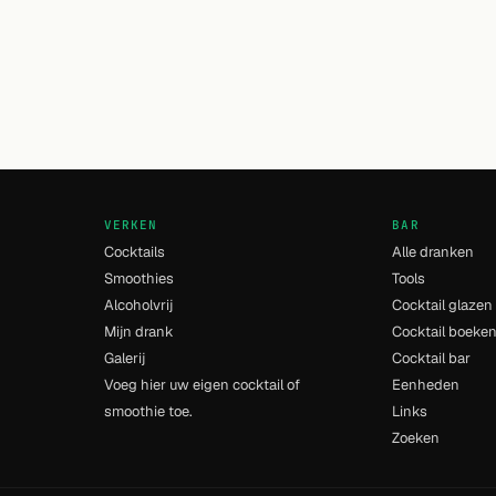
VERKEN
BAR
Cocktails
Alle dranken
Smoothies
Tools
Alcoholvrij
Cocktail glazen
Mijn drank
Cocktail boeke
Galerij
Cocktail bar
Voeg hier uw eigen cocktail of
Eenheden
smoothie toe.
Links
Zoeken