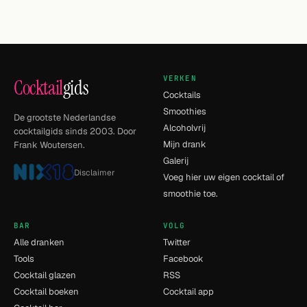
VERKEN
Cocktail
gids
Cocktails
Smoothies
De grootste Nederlandse
Alcoholvrij
cocktailgids sinds 2003. Door
Mijn drank
Frank Woutersen.
Galerij
Disclaimer
Voeg hier uw eigen cocktail of
smoothie toe.
BAR
VOLG
Alle dranken
Twitter
Tools
Facebook
Cocktail glazen
RSS
Cocktail boeken
Cocktail app