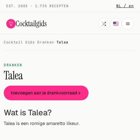
NL / en
EST. 2003 · 1.735 RECEPTEN
Cocktailgids
Cocktail Gids
·
Dranken
·
Talea
Menu
COCKTAILS
DRANKEN
Talea
Alle cocktails
Smoothies
toevoegen aan je drankvoorraad
Alcoholvrij
Wat is Talea?
Mijn drank
Talea is een romige amaretto likeur.
Galerij