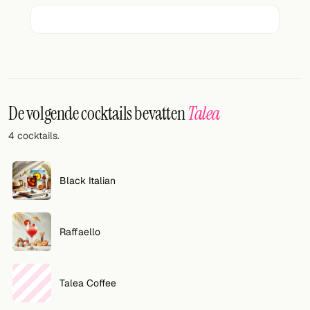
Willekeurig drankje
Voeg hier uw eigen cocktail of smoothie toe.
BAR
Alle dranken
De volgende cocktails bevatten
Talea
Tools
4 cocktails.
Cocktail glazen
Black Italian
Cocktail boeken
Cocktail bar
Raffaello
Eenheden
Links
Talea Coffee
Zoeken