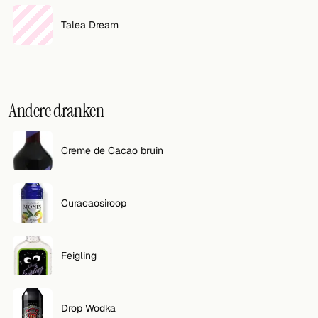
Talea Dream
VOLG
Twitter
Facebook
Andere dranken
RSS
Cocktail app
Creme de Cacao bruin
Curacaosiroop
Feigling
Drop Wodka