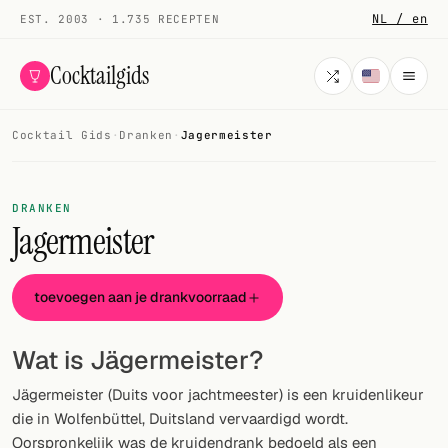
NL / en
EST. 2003 · 1.735 RECEPTEN
Cocktailgids
Cocktail Gids
·
Dranken
·
Jagermeister
Menu
COCKTAILS
DRANKEN
Jagermeister
Alle cocktails
Smoothies
toevoegen aan je drankvoorraad
Alcoholvrij
Wat is Jägermeister?
Mijn drank
Jägermeister (Duits voor jachtmeester) is een kruidenlikeur
Galerij
die in Wolfenbüttel, Duitsland vervaardigd wordt.
Oorspronkelijk was de kruidendrank bedoeld als een