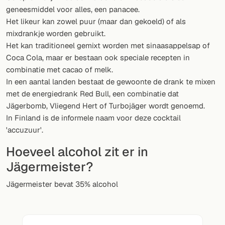
Willekeurig drankje
geneesmiddel voor alles, een panacee.
Het likeur kan zowel puur (maar dan gekoeld) of als
Voeg hier uw eigen cocktail of smoothie toe.
mixdrankje worden gebruikt.
Het kan traditioneel gemixt worden met sinaasappelsap of
BAR
Coca Cola, maar er bestaan ook speciale recepten in
Alle dranken
combinatie met cacao of melk.
In een aantal landen bestaat de gewoonte de drank te mixen
Tools
met de energiedrank Red Bull, een combinatie dat
Jägerbomb, Vliegend Hert of Turbojäger wordt genoemd.
Cocktail glazen
In Finland is de informele naam voor deze cocktail
'accuzuur'.
Cocktail boeken
Hoeveel alcohol zit er in
Cocktail bar
Jägermeister?
Eenheden
Jägermeister bevat 35% alcohol
Links
Zoeken