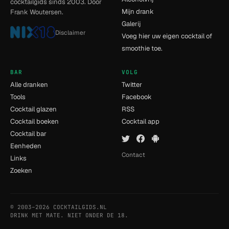
cocktailgids sinds 2003. Door
Mijn drank
Frank Woutersen.
Galerij
Disclaimer
Voeg hier uw eigen cocktail of
smoothie toe.
BAR
VOLG
Alle dranken
Twitter
Tools
Facebook
Cocktail glazen
RSS
Cocktail boeken
Cocktail app
Cocktail bar
Eenheden
Contact
Links
Zoeken
© 2003–2026 COCKTAILGIDS.NL
- [5] - 0.009s
DRINK MET MATE. NIET ONDER DE 18.