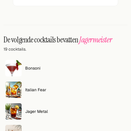
VOLG
Twitter
Facebook
De volgende cocktails bevatten
Jagermeister
RSS
19 cocktails.
Cocktail app
Bonsoni
Italian Fear
Jager Metal