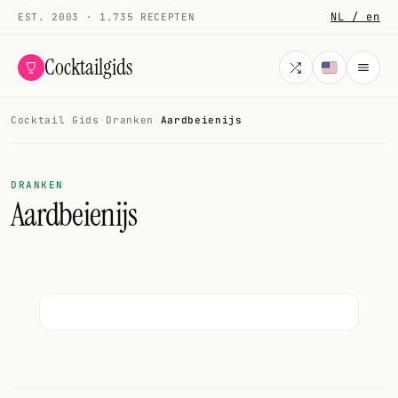
NL / en
EST. 2003 · 1.735 RECEPTEN
Cocktailgids
Cocktail Gids
·
Dranken
·
Aardbeienijs
Menu
COCKTAILS
DRANKEN
Aardbeienijs
Alle cocktails
Smoothies
Alcoholvrij
Mijn drank
Galerij