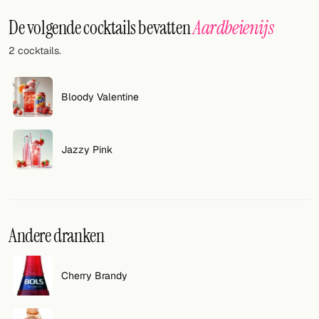
Willekeurig drankje
De volgende cocktails bevatten
Aardbeienijs
Voeg hier uw eigen cocktail of smoothie toe.
2 cocktails.
BAR
Alle dranken
Bloody Valentine
Tools
Jazzy Pink
Cocktail glazen
Cocktail boeken
Cocktail bar
Andere dranken
Eenheden
Cherry Brandy
Links
Zoeken