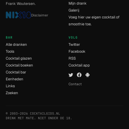
Mijn drank
Frank Woutersen.
Galerij
Disclaimer
Voeg hier uw eigen cocktail of
smoothie toe.
BAR
VOLG
Alle dranken
Twitter
Tools
Facebook
Cocktail glazen
RSS
Cocktail boeken
Cocktail app
Cocktail bar
Eenheden
Contact
Links
Zoeken
© 2003–2026 COCKTAILGIDS.NL
- [5] - 0.01s
DRINK MET MATE. NIET ONDER DE 18.