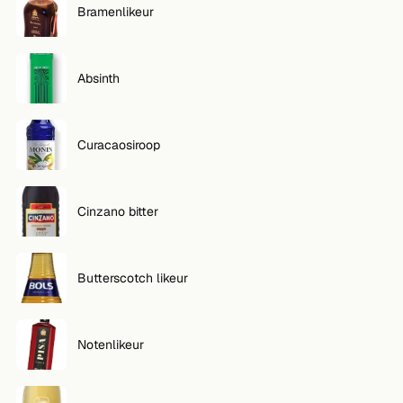
Bramenlikeur
VOLG
Twitter
Absinth
Facebook
Curacaosiroop
RSS
Cocktail app
Cinzano bitter
Butterscotch likeur
Notenlikeur