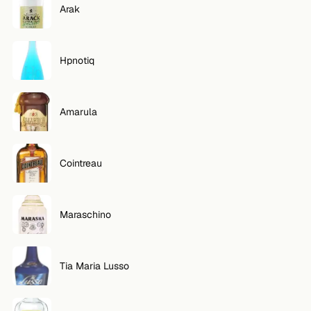
Arak
VOLG
Twitter
Hpnotiq
Facebook
Amarula
RSS
Cocktail app
Cointreau
Maraschino
Tia Maria Lusso