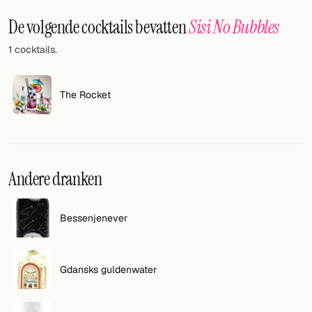
Willekeurig drankje
De volgende cocktails bevatten
Sisi No Bubbles
Voeg hier uw eigen cocktail of smoothie toe.
1 cocktails.
BAR
Alle dranken
The Rocket
Tools
Cocktail glazen
Andere dranken
Cocktail boeken
Cocktail bar
Bessenjenever
Eenheden
Gdansks guldenwater
Links
Zoeken