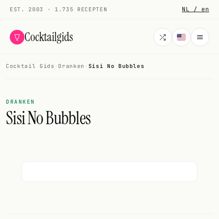
NL / en
EST. 2003 · 1.735 RECEPTEN
Cocktailgids
Cocktail Gids
·
Dranken
·
Sisi No Bubbles
Menu
COCKTAILS
DRANKEN
Sisi No Bubbles
Alle cocktails
Smoothies
Alcoholvrij
Mijn drank
Galerij