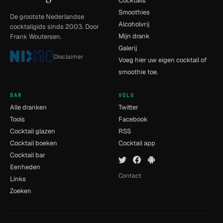
Cocktails
Smoothies
De grootste Nederlandse
Alcoholvrij
cocktailgids sinds 2003. Door
Mijn drank
Frank Woutersen.
Galerij
Disclaimer
Voeg hier uw eigen cocktail of
smoothie toe.
BAR
VOLG
Alle dranken
Twitter
Tools
Facebook
Cocktail glazen
RSS
Cocktail boeken
Cocktail app
Cocktail bar
Eenheden
Contact
Links
Zoeken