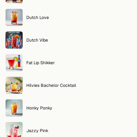
VOLG
Dutch Love
Twitter
Facebook
Dutch Vibe
RSS
Fat Lip Shikker
Cocktail app
Hilvies Bachelor Cocktail
Honky Ponky
Jazzy Pink