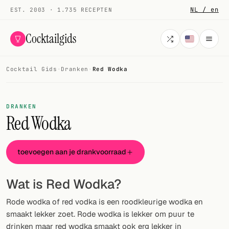
NL / en
EST. 2003 · 1.735 RECEPTEN
Cocktailgids
Cocktail Gids
·
Dranken
·
Red Wodka
Menu
COCKTAILS
DRANKEN
Red Wodka
Alle cocktails
Smoothies
toevoegen aan je drankvoorraad
Alcoholvrij
Wat is Red Wodka?
Mijn drank
Rode wodka of red vodka is een roodkleurige wodka en
Galerij
smaakt lekker zoet. Rode wodka is lekker om puur te
drinken maar red wodka smaakt ook erg lekker in