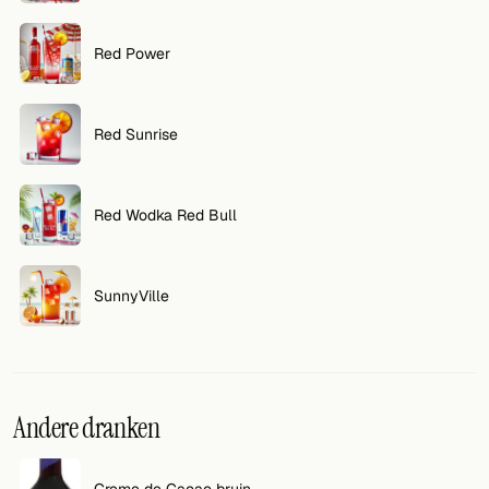
Red Power
Red Sunrise
Red Wodka Red Bull
SunnyVille
Andere dranken
Creme de Cacao bruin