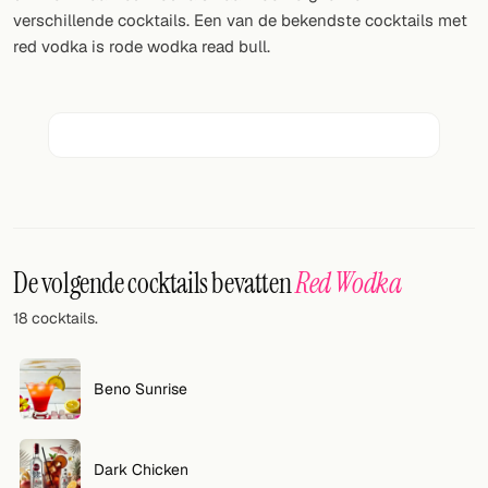
Willekeurig drankje
verschillende cocktails. Een van de bekendste cocktails met
red vodka is rode wodka read bull.
Voeg hier uw eigen cocktail of smoothie toe.
BAR
Alle dranken
Tools
Cocktail glazen
De volgende cocktails bevatten
Red Wodka
Cocktail boeken
18 cocktails.
Cocktail bar
Eenheden
Beno Sunrise
Links
Dark Chicken
Zoeken