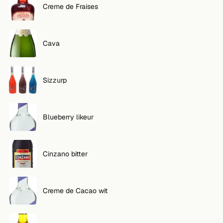
Creme de Fraises
VOLG
Twitter
Cava
Facebook
Sizzurp
RSS
Cocktail app
Blueberry likeur
Cinzano bitter
Creme de Cacao wit