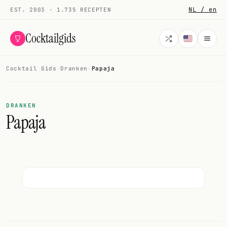
NL / en
EST. 2003 · 1.735 RECEPTEN
Cocktailgids
Cocktail Gids
·
Dranken
·
Papaja
Menu
COCKTAILS
DRANKEN
Papaja
Alle cocktails
Smoothies
Alcoholvrij
Mijn drank
Galerij