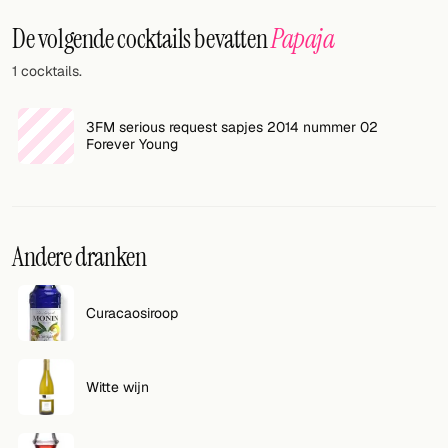
Willekeurig drankje
De volgende cocktails bevatten
Papaja
Voeg hier uw eigen cocktail of smoothie toe.
1 cocktails.
BAR
3FM serious request sapjes 2014 nummer 02
Alle dranken
Forever Young
Tools
Cocktail glazen
Andere dranken
Cocktail boeken
Cocktail bar
Curacaosiroop
Eenheden
Witte wijn
Links
Zoeken