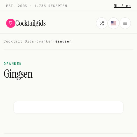
NL / en
EST. 2003 · 1.735 RECEPTEN
Cocktailgids
Cocktail Gids
·
Dranken
·
Gingsen
Menu
COCKTAILS
DRANKEN
Gingsen
Alle cocktails
Smoothies
Alcoholvrij
Mijn drank
Galerij