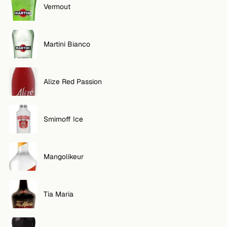
Vermout
VOLG
Twitter
Martini Bianco
Facebook
Alize Red Passion
RSS
Cocktail app
Smirnoff Ice
Mangolikeur
Tia Maria