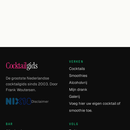
VERKEN
Cocktail
gids
Cocktails
Smoothies
De grootste Nederlandse
Alcoholvrij
cocktailgids sinds 2003. Door
Mijn drank
Frank Woutersen.
Galerij
Disclaimer
Voeg hier uw eigen cocktail of
smoothie toe.
BAR
VOLG