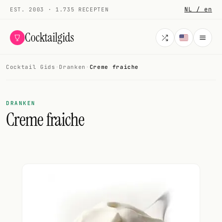
NL / en
EST. 2003 · 1.735 RECEPTEN
Cocktailgids
Cocktail Gids
·
Dranken
·
Creme fraiche
Menu
COCKTAILS
DRANKEN
Creme fraiche
Alle cocktails
Smoothies
Alcoholvrij
Mijn drank
Galerij