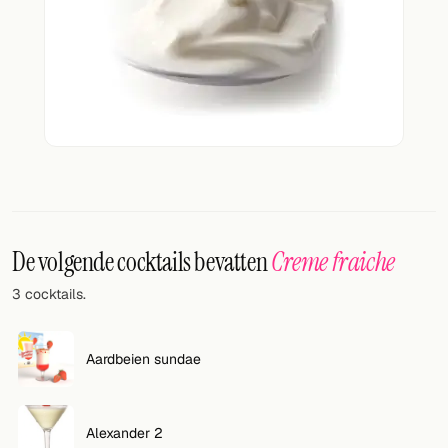
Willekeurig drankje
Voeg hier uw eigen cocktail of smoothie toe.
BAR
Alle dranken
Tools
Cocktail glazen
De volgende cocktails bevatten
Creme fraiche
Cocktail boeken
3 cocktails.
Cocktail bar
Eenheden
Aardbeien sundae
Links
Alexander 2
Zoeken