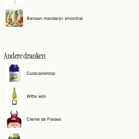
VOLG
Banaan mandarijn smoothie
Twitter
Facebook
RSS
Andere dranken
Cocktail app
Curacaosiroop
Witte wijn
Creme de Fraises