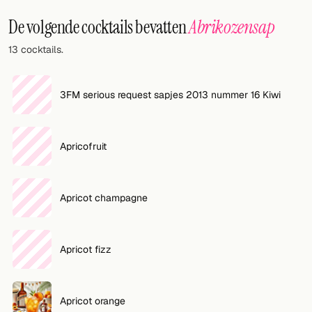
Willekeurig drankje
De volgende cocktails bevatten
Abrikozensap
Voeg hier uw eigen cocktail of smoothie toe.
13 cocktails.
BAR
Alle dranken
3FM serious request sapjes 2013 nummer 16 Kiwi
Tools
Apricofruit
Cocktail glazen
Cocktail boeken
Apricot champagne
Cocktail bar
Eenheden
Apricot fizz
Links
Apricot orange
Zoeken