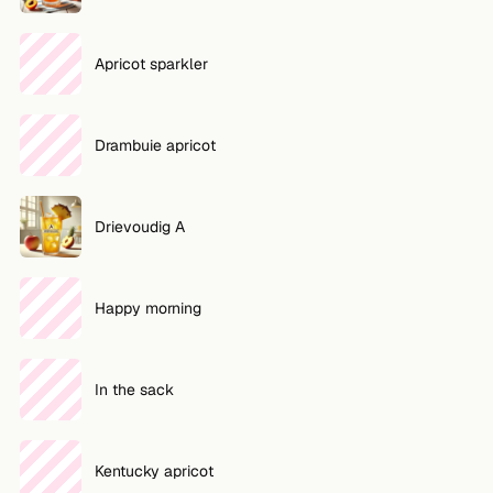
VOLG
Apricot sparkler
Twitter
Facebook
Drambuie apricot
RSS
Cocktail app
Drievoudig A
Happy morning
In the sack
Kentucky apricot