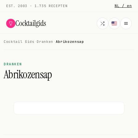
NL / en
EST. 2003 · 1.735 RECEPTEN
Cocktailgids
Cocktail Gids
·
Dranken
·
Abrikozensap
Menu
COCKTAILS
DRANKEN
Abrikozensap
Alle cocktails
Smoothies
Alcoholvrij
Mijn drank
Galerij