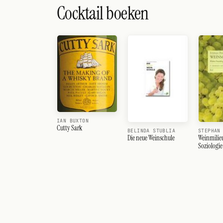
Cocktail boeken
IAN BUXTON
Cutty Sark
BELINDA STUBLIA
STEPHAN
Die neue Weinschule
Weinmilieu
Soziologie
Weintrink