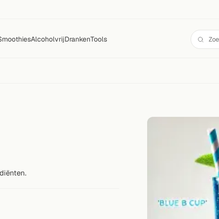
Smoothies
Alcoholvrij
Dranken
Tools
diënten.