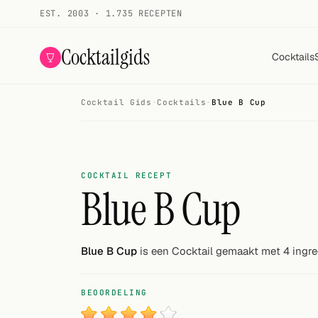
EST. 2003 · 1.735 RECEPTEN
Cocktailgids
Cocktails
Cocktail Gids
·
Cocktails
·
Blue B Cup
Menu
COCKTAILS
Alle cocktails
COCKTAIL RECEPT
Blue B Cup
Smoothies
Alcoholvrij
Blue B Cup
is een Cocktail gemaakt met 4 ingre
Mijn drank
BEOORDELING
Galerij