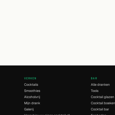
VERKEN
BAR
Cocktails
Alle dranken
Smoothies
Tools
Alcoholvrij
Cocktail glazen
Mijn drank
Cocktail boeke
Galerij
Cocktail bar