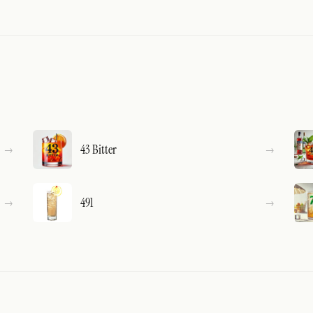
43 Bitter
491