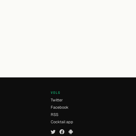
VOLG
Twitter
Facebook
RSS
n
Cocktail app