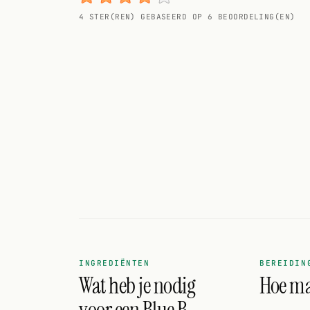
Willekeurig drankje
4 STER(REN) GEBASEERD OP 6 BEOORDELING(EN)
Voeg hier uw eigen cocktail of smoothie toe.
BAR
Alle dranken
Tools
Cocktail glazen
Cocktail boeken
Cocktail bar
Eenheden
INGREDIËNTEN
BEREIDIN
Wat heb je nodig
Hoe ma
Links