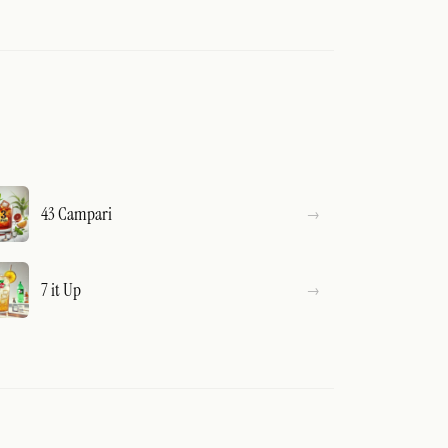
43 Campari
7 it Up