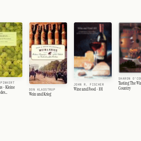
SHARON O'CO
Tasting The Wi
 PINKERT
JOHN R. FISCHER
s - Kleine
Country
Wine and Food - 101
DON KLADSTRUP
 des
Wein und Krieg
ens