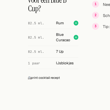
voor een Blue B
Zoeken
Nee
Cup?
VOLG
Sch
Twitter
Rum
82.5 ml.
Tip:
Facebook
Blue
82.5 ml.
Curacao
RSS
7 Up
82.5 ml.
Cocktail app
IJsblokjes
1 paar
print cocktail recept