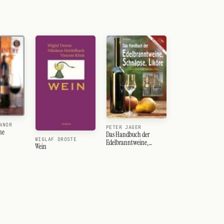
NNOR
PETER JAGER
ne
Das Handbuch der
WIGLAF DROSTE
Edelbranntweine,
Wein
Schn&amp;auml;pse,
Lik&amp;ouml;re