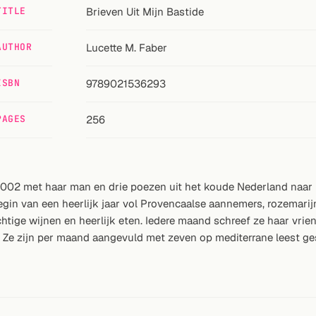
TITLE
Brieven Uit Mijn Bastide
AUTHOR
Lucette M. Faber
ISBN
9789021536293
PAGES
256
n 2002 met haar man en drie poezen uit het koude Nederland naa
in van een heerlijk jaar vol Provencaalse aannemers, rozemarijnst
htige wijnen en heerlijk eten. Iedere maand schreef ze haar vri
. Ze zijn per maand aangevuld met zeven op mediterrane leest ge