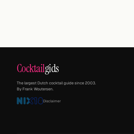
Cocktail
gids
The largest Dutch cocktail guide since 2003.
By Frank Woutersen.
Disclaimer