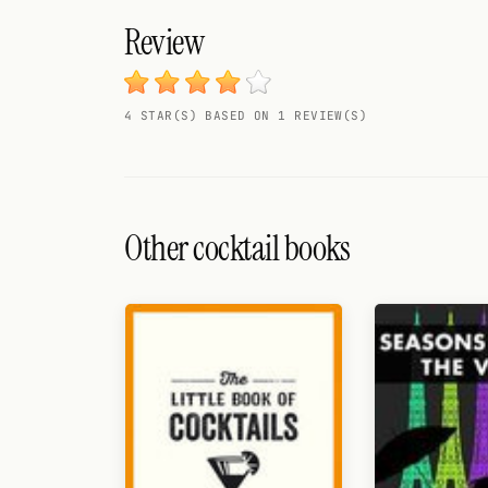
Search
Review
FOLLOW
Twitter
4 STAR(S) BASED ON 1 REVIEW(S)
Facebook
RSS
Cocktail app
Other cocktail books