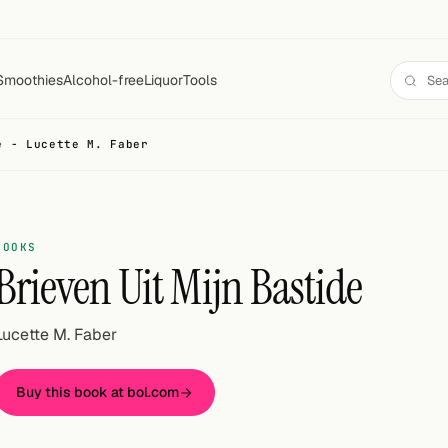
Smoothies
Alcohol-free
Liquor
Tools
e - Lucette M. Faber
BOOKS
Brieven Uit Mijn Bastide
Lucette M. Faber
Buy this book at bol.com