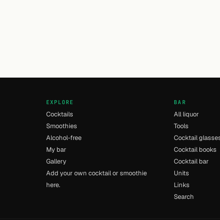
EXPLORE
BAR
Cocktails
All liquor
Smoothies
Tools
Alcohol-free
Cocktail glasse
My bar
Cocktail books
Gallery
Cocktail bar
Add your own cocktail or smoothie
Units
here.
Links
Search