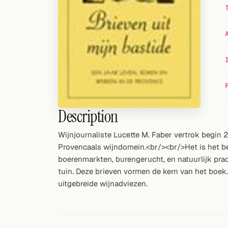
Random drink
Add your own cocktail or smoothie here.
BAR
All liquor
Tools
Description
Cocktail glasses
Wijnjournaliste Lucette M. Faber vertrok begi
Cocktail books
Provencaals wijndomein.<br/><br/>Het is het beg
boerenmarkten, burengerucht, en natuurlijk prac
Cocktail bar
tuin. Deze brieven vormen de kern van het boek
uitgebreide wijnadviezen.
Units
Links