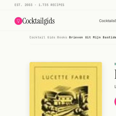
EST. 2003 · 1.735 RECIPES
Cocktailgids
Cocktails
Cocktail Gids
·
Books
·
Brieven Uit Mijn Bastid
Menu
COCKTAILS
All cocktails
Smoothies
Alcohol-free
My bar
Gallery