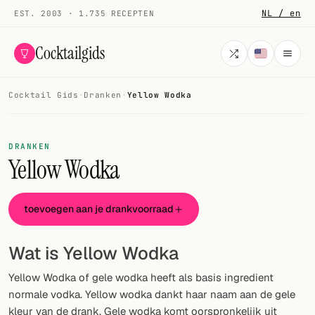
NL / en
EST. 2003 · 1.735 RECEPTEN
Cocktailgids
Cocktail Gids
·
Dranken
·
Yellow Wodka
Menu
COCKTAILS
DRANKEN
Yellow Wodka
Alle cocktails
Smoothies
toevoegen aan je drankvoorraad
Alcoholvrij
Wat is Yellow Wodka
Mijn drank
Yellow Wodka of gele wodka heeft als basis ingredient
Galerij
normale vodka. Yellow wodka dankt haar naam aan de gele
kleur van de drank. Gele wodka komt oorspronkelijk uit