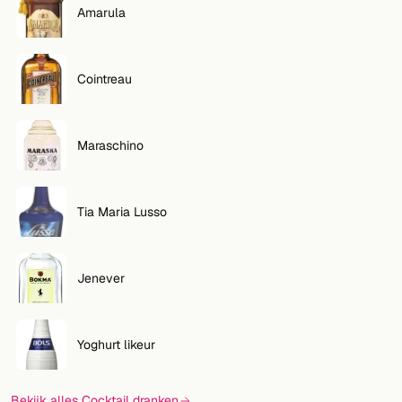
Amarula
Cointreau
Maraschino
Tia Maria Lusso
Jenever
Yoghurt likeur
Bekijk alles Cocktail dranken