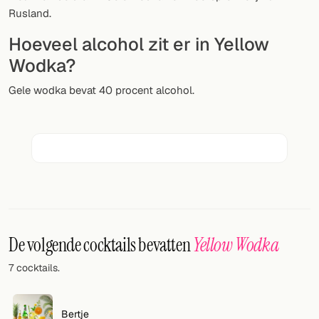
Willekeurig drankje
Rusland.
Voeg hier uw eigen cocktail of smoothie toe.
Hoeveel alcohol zit er in Yellow
Wodka?
BAR
Gele wodka bevat 40 procent alcohol.
Alle dranken
Tools
Cocktail glazen
Cocktail boeken
Cocktail bar
De volgende cocktails bevatten
Yellow Wodka
Eenheden
7 cocktails.
Links
Zoeken
Bertje