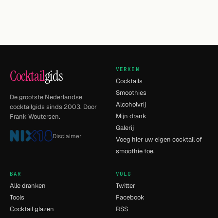
VERKEN
Cocktail
gids
Cocktails
Smoothies
De grootste Nederlandse
Alcoholvrij
cocktailgids sinds 2003. Door
Mijn drank
Frank Woutersen.
Galerij
Disclaimer
Voeg hier uw eigen cocktail of
smoothie toe.
BAR
VOLG
Alle dranken
Twitter
Tools
Facebook
Cocktail glazen
RSS