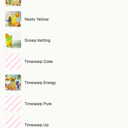
VOLG
Nasty Yellow
Twitter
Facebook
Snoep Ketting
RSS
Cocktail app
Timewarp Coke
Timewarp Energy
Timewarp Pure
Timewarp Up