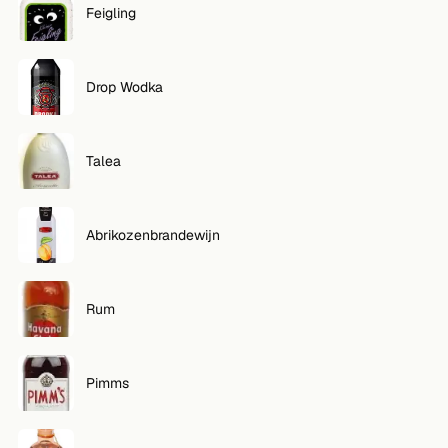
Feigling
VOLG
Twitter
Drop Wodka
Facebook
Talea
RSS
Cocktail app
Abrikozenbrandewijn
Rum
Pimms