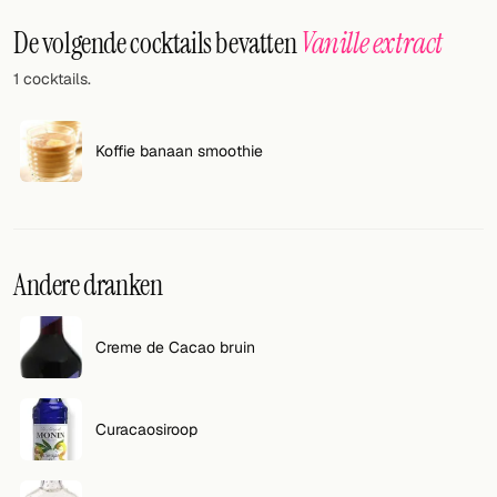
Willekeurig drankje
De volgende cocktails bevatten
Vanille extract
Voeg hier uw eigen cocktail of smoothie toe.
1 cocktails.
BAR
Alle dranken
Koffie banaan smoothie
Tools
Cocktail glazen
Andere dranken
Cocktail boeken
Cocktail bar
Creme de Cacao bruin
Eenheden
Curacaosiroop
Links
Zoeken