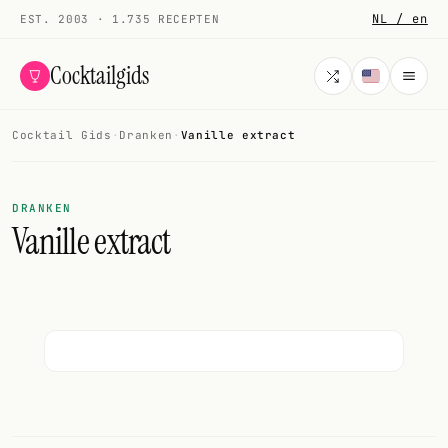
NL / en
EST. 2003 · 1.735 RECEPTEN
Cocktailgids
Cocktail Gids
·
Dranken
·
Vanille extract
Menu
COCKTAILS
DRANKEN
Vanille extract
Alle cocktails
Smoothies
Alcoholvrij
Mijn drank
Galerij