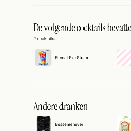
Willekeurig drankje
Voeg hier uw eigen cocktail of smoothie toe.
De volgende cocktails bevatt
BAR
2 cocktails.
Alle dranken
Tools
Eternal Fire Storm
Cocktail glazen
Cocktail boeken
Cocktail bar
Andere dranken
Eenheden
Links
Bessenjenever