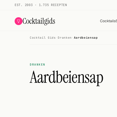
EST. 2003 · 1.735 RECEPTEN
Cocktailgids
Cocktails
Cocktail Gids
·
Dranken
·
Aardbeiensap
Menu
COCKTAILS
Alle cocktails
DRANKEN
Aardbeiensap
Smoothies
Alcoholvrij
Mijn drank
Galerij