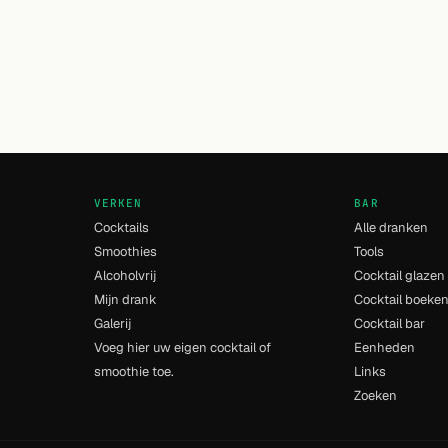
VERKEN
BAR
Cocktails
Alle dranken
Smoothies
Tools
Alcoholvrij
Cocktail glazen
Mijn drank
Cocktail boeke
Galerij
Cocktail bar
Voeg hier uw eigen cocktail of
Eenheden
smoothie toe.
Links
Zoeken