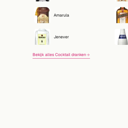
Zoeken
VOLG
Amarula
Twitter
Facebook
Jenever
RSS
Bekijk alles Cocktail dranken
Cocktail app