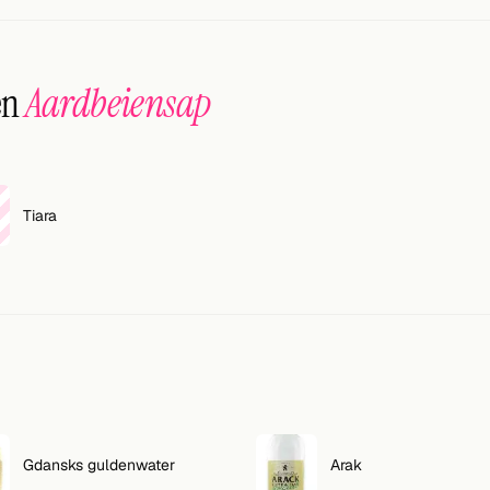
en
Aardbeiensap
Tiara
Gdansks guldenwater
Arak