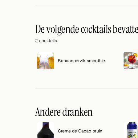
Willekeurig drankje
Voeg hier uw eigen cocktail of smoothie toe.
De volgende cocktails bevatt
BAR
2 cocktails.
Alle dranken
Tools
Banaanperzik smoothie
Cocktail glazen
Cocktail boeken
Cocktail bar
Andere dranken
Eenheden
Links
Creme de Cacao bruin