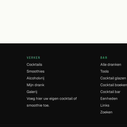
VERKEN
BAR
Cocktails
Alle dranken
Smoothies
Tools
Alcoholvrij
Cocktail glazen
Mijn drank
Cocktail boeke
Galerij
Cocktail bar
Voeg hier uw eigen cocktail of
Eenheden
smoothie toe.
Links
Zoeken