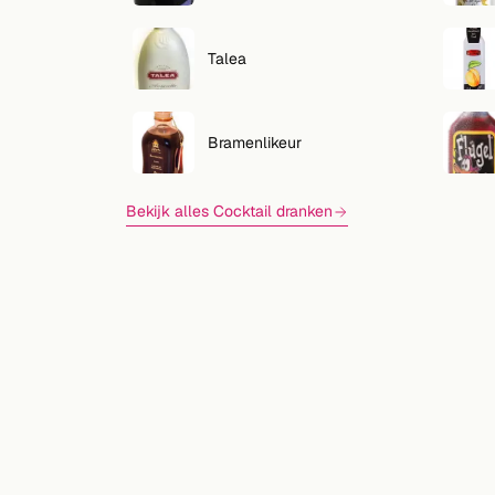
Zoeken
VOLG
Talea
Twitter
Facebook
Bramenlikeur
RSS
Bekijk alles Cocktail dranken
Cocktail app