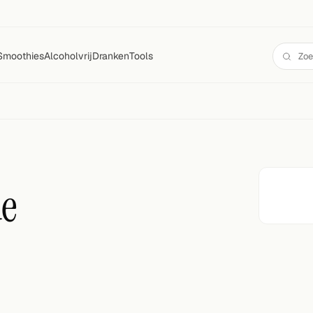
Smoothies
Alcoholvrij
Dranken
Tools
ue