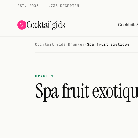
EST. 2003 · 1.735 RECEPTEN
Cocktailgids
Cocktails
Cocktail Gids
·
Dranken
·
Spa fruit exotique
Menu
COCKTAILS
Alle cocktails
DRANKEN
Spa fruit exotiq
Smoothies
Alcoholvrij
Mijn drank
Galerij