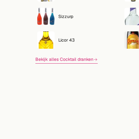
Zoeken
VOLG
Sizzurp
Twitter
Facebook
Licor 43
RSS
Bekijk alles Cocktail dranken
Cocktail app