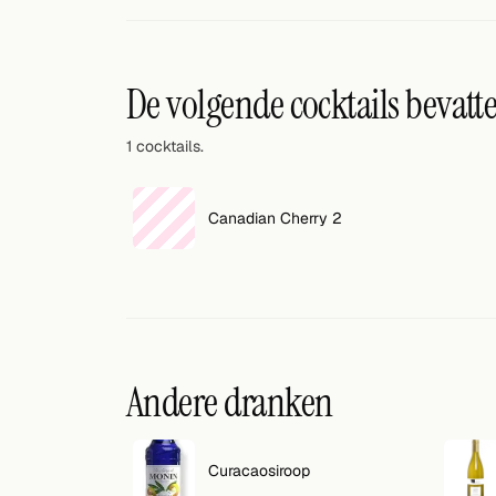
Willekeurig drankje
Voeg hier uw eigen cocktail of smoothie toe.
De volgende cocktails bevatt
BAR
1 cocktails.
Alle dranken
Tools
Canadian Cherry 2
Cocktail glazen
Cocktail boeken
Cocktail bar
Andere dranken
Eenheden
Links
Curacaosiroop