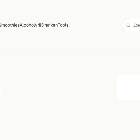
Smoothies
Alcoholvrij
Dranken
Tools
e