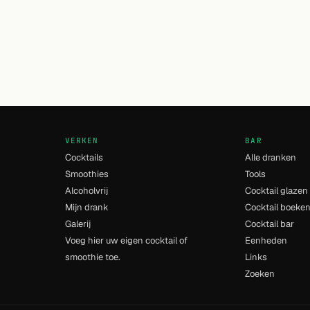
VERKEN
BAR
Cocktails
Alle dranken
Smoothies
Tools
Alcoholvrij
Cocktail glazen
Mijn drank
Cocktail boeke
Galerij
Cocktail bar
Voeg hier uw eigen cocktail of
Eenheden
smoothie toe.
Links
Zoeken