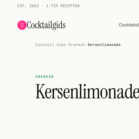
EST. 2003 · 1.735 RECEPTEN
Cocktailgids
Cocktails
Cocktail Gids
·
Dranken
·
Kersenlimonade
Menu
COCKTAILS
Alle cocktails
DRANKEN
Kersenlimonad
Smoothies
Alcoholvrij
Mijn drank
Galerij