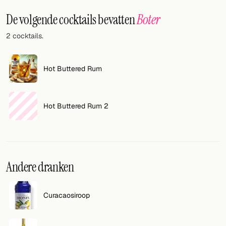
Willekeurig drankje
De volgende cocktails bevatten
Boter
Voeg hier uw eigen cocktail of smoothie toe.
2 cocktails.
BAR
Alle dranken
Hot Buttered Rum
Tools
Hot Buttered Rum 2
Cocktail glazen
Cocktail boeken
Cocktail bar
Andere dranken
Eenheden
Curacaosiroop
Links
Zoeken