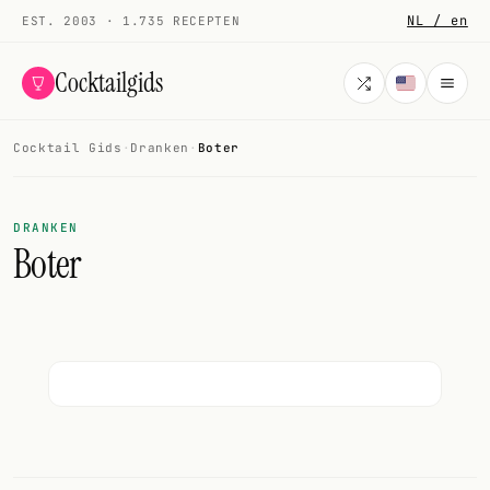
NL / en
EST. 2003 · 1.735 RECEPTEN
Cocktailgids
Cocktail Gids
·
Dranken
·
Boter
Menu
COCKTAILS
DRANKEN
Boter
Alle cocktails
Smoothies
Alcoholvrij
Mijn drank
Galerij