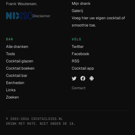
Mijn drank
Frank Woutersen.
Galerij
Disclaimer
Voeg hier uw eigen cocktail of
smoothie toe.
BAR
VOLG
Alle dranken
Twitter
Tools
Facebook
Cocktail glazen
RSS
Cocktail boeken
Cocktail app
Cocktail bar
Eenheden
Contact
Links
Zoeken
© 2003–2026 COCKTAILGIDS.NL
- [6] - 0.011s
DRINK MET MATE. NIET ONDER DE 18.