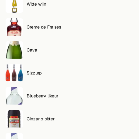
Witte wijn
VOLG
Twitter
Creme de Fraises
Facebook
Cava
RSS
Cocktail app
Sizzurp
Blueberry likeur
Cinzano bitter