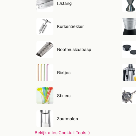
IJstang
Kurkentrekker
Nootmuskaatrasp
Rietjes
Stirrers
Zoutmolen
Bekijk alles Cocktail Tools