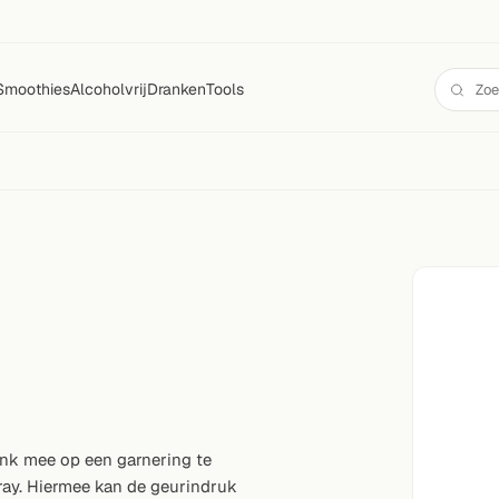
Smoothies
Alcoholvrij
Dranken
Tools
rank mee op een garnering te
ray. Hiermee kan de geurindruk