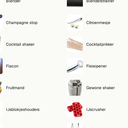
Blender
Blenderstrainer
Champagne stop
Citroenmesje
Cocktail shaker
Cocktailprikker
Flacon
Flesopener
Fruitmand
Gewone shaker
IJsblokjeshouders
IJscrusher