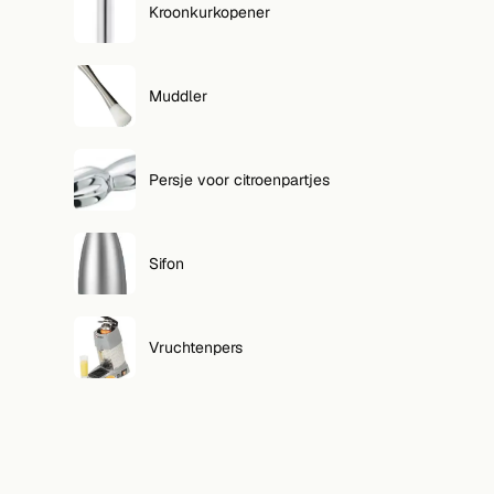
Kroonkurkopener
Muddler
Persje voor citroenpartjes
Sifon
Vruchtenpers