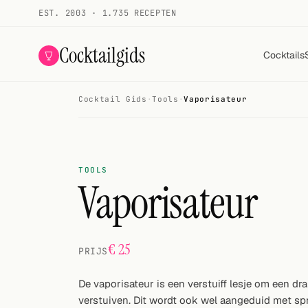
EST. 2003 · 1.735 RECEPTEN
Cocktailgids
Cocktails
Cocktail Gids
·
Tools
·
Vaporisateur
Menu
COCKTAILS
Alle cocktails
TOOLS
Vaporisateur
Smoothies
Alcoholvrij
€ 25
PRIJS
Mijn drank
De vaporisateur is een verstuiff lesje om een d
Galerij
verstuiven. Dit wordt ook wel aangeduid met sp