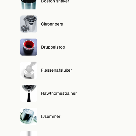
Boston shaker
Citroenpers
Druppelstop
Flessenafsluiter
Hawthornestrainer
IJsemmer