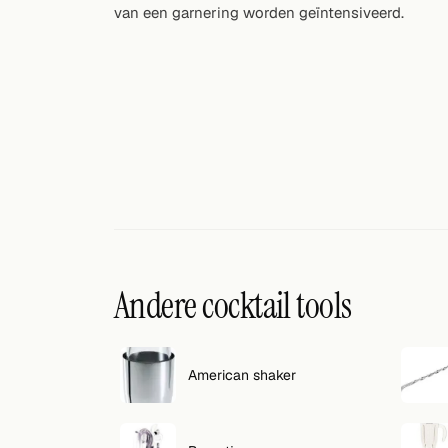
van een garnering worden geïntensiveerd.
Willekeurig drankje
Voeg hier uw eigen cocktail of smoothie toe.
BAR
Alle dranken
Tools
Cocktail glazen
Cocktail boeken
Andere cocktail tools
Cocktail bar
Eenheden
American shaker
Links