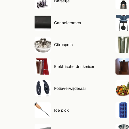
Zoeken
Barsetje
VOLG
Canneleermes
Twitter
Facebook
Citruspers
RSS
Cocktail app
Elektrische drinkmixer
Folieverwijderaar
Ice pick