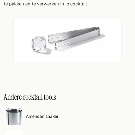
Willekeurig drankje
te pakken en te verwerken in je cocktail.
Voeg hier uw eigen cocktail of smoothie toe.
BAR
Alle dranken
Tools
Cocktail glazen
Cocktail boeken
Cocktail bar
Andere cocktail tools
Eenheden
American shaker
Links
Zoeken