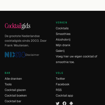
VERKEN
Cocktail
gids
Cocktails
Smoothies
De grootste Nederlandse
Alcoholvrij
cocktailgids sinds 2003. Door
Mijn drank
Frank Woutersen.
Galerij
Disclaimer
Voeg hier uw eigen cocktail of
smoothie toe.
BAR
VOLG
Alle dranken
Twitter
Tools
Facebook
Cocktail glazen
RSS
Cocktail boeken
Cocktail app
Cocktail bar