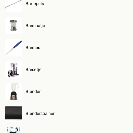
Barlepels
VOLG
Twitter
Barmaatje
Facebook
Barmes
RSS
Cocktail app
Barsetje
Blender
Blenderstrainer