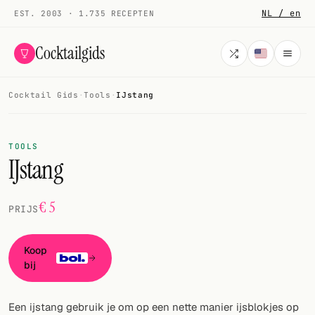
NL / en
EST. 2003 · 1.735 RECEPTEN
Cocktailgids
Cocktail Gids
·
Tools
·
IJstang
Menu
COCKTAILS
TOOLS
IJstang
Alle cocktails
Smoothies
€ 5
PRIJS
Alcoholvrij
Koop
Mijn drank
bij
Galerij
Een ijstang gebruik je om op een nette manier ijsblokjes op