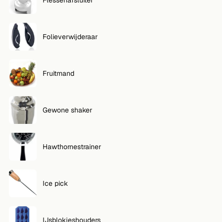
Folieverwijderaar
Fruitmand
Gewone shaker
Hawthornestrainer
Ice pick
IJsblokjeshouders