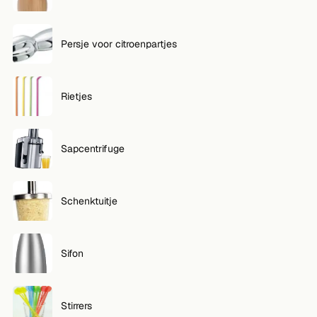
Persje voor citroenpartjes
Rietjes
Sapcentrifuge
Schenktuitje
Sifon
Stirrers