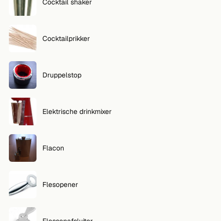
Cocktail shaker
Cocktailprikker
Druppelstop
Elektrische drinkmixer
Flacon
Flesopener
Flessenafsluiter