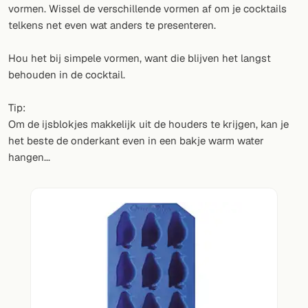
Willekeurig drankje
vormen. Wissel de verschillende vormen af om je cocktails
telkens net even wat anders te presenteren.
Voeg hier uw eigen cocktail of smoothie toe.
Hou het bij simpele vormen, want die blijven het langst
BAR
behouden in de cocktail.
Alle dranken
Tip:
Tools
Om de ijsblokjes makkelijk uit de houders te krijgen, kan je
het beste de onderkant even in een bakje warm water
Cocktail glazen
hangen...
Cocktail boeken
Cocktail bar
Eenheden
Links
Zoeken