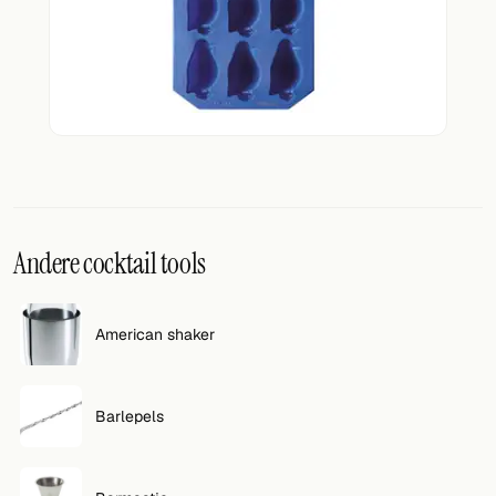
VOLG
Twitter
Facebook
RSS
Cocktail app
Andere cocktail tools
American shaker
Barlepels