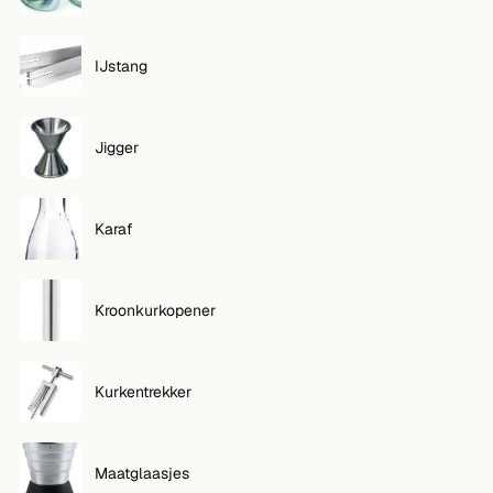
IJstang
Jigger
Karaf
Kroonkurkopener
Kurkentrekker
Maatglaasjes