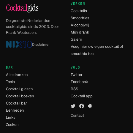
VERKEN
Cocktail
gids
Cocktails
Smoothies
De grootste Nederlandse
Alcoholvrij
cocktailgids sinds 2003. Door
Mijn drank
Frank Woutersen.
Galerij
Disclaimer
Voeg hier uw eigen cocktail of
smoothie toe.
BAR
VOLG
Alle dranken
Twitter
Tools
Facebook
Cocktail glazen
RSS
Cocktail boeken
Cocktail app
Cocktail bar
Eenheden
Contact
Links
Zoeken