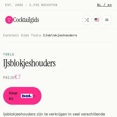
NL / en
EST. 2003 · 1.735 RECEPTEN
Cocktailgids
Cocktail Gids
·
Tools
·
IJsblokjeshouders
Menu
COCKTAILS
TOOLS
IJsblokjeshouders
Alle cocktails
Smoothies
€ 7
PRIJS
Alcoholvrij
Koop
Mijn drank
bij
Galerij
Ijsblokjeshouders zijn te verkrijgen in veel verschillende