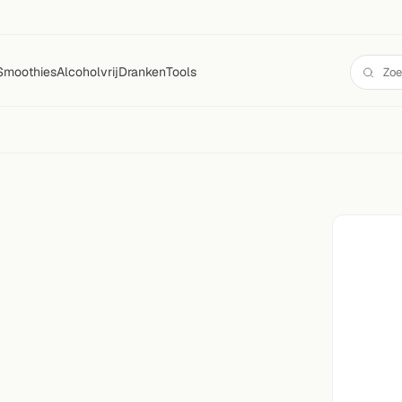
Smoothies
Alcoholvrij
Dranken
Tools