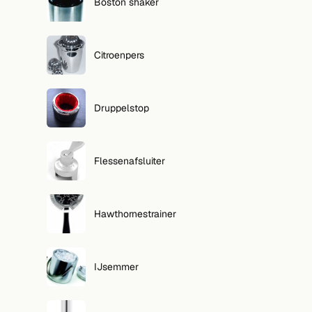
Boston shaker
Citroenpers
Druppelstop
Flessenafsluiter
Hawthornestrainer
IJsemmer