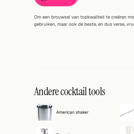
Willekeurig drankje
Om een brouwsel van topkwaliteit te creëren moe
Voeg hier uw eigen cocktail of smoothie toe.
gebruiken, maar ook de beste, en dus verse, vr
BAR
Alle dranken
Tools
Cocktail glazen
Cocktail boeken
Andere cocktail tools
Cocktail bar
Eenheden
American shaker
Links