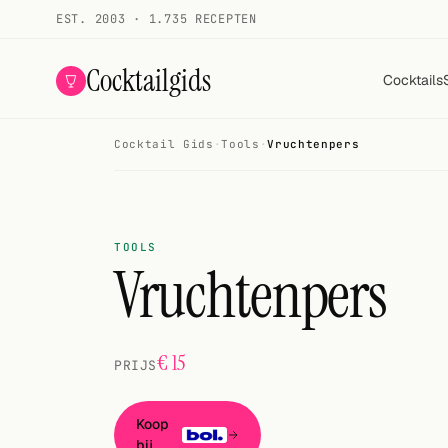
EST. 2003 · 1.735 RECEPTEN
Cocktailgids
Cocktails
Cocktail Gids
·
Tools
·
Vruchtenpers
Menu
COCKTAILS
Alle cocktails
TOOLS
Vruchtenpers
Smoothies
Alcoholvrij
€ 15
PRIJS
Mijn drank
Galerij
Koop
bij