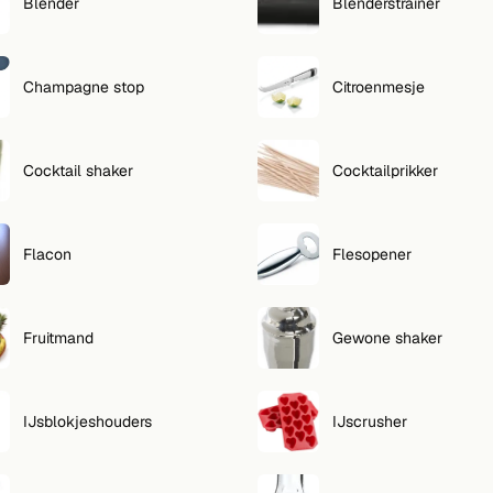
Blender
Blenderstrainer
Champagne stop
Citroenmesje
Cocktail shaker
Cocktailprikker
Flacon
Flesopener
Fruitmand
Gewone shaker
IJsblokjeshouders
IJscrusher