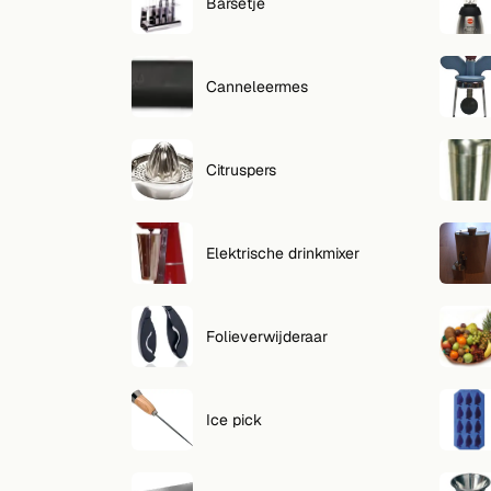
Zoeken
Barsetje
VOLG
Canneleermes
Twitter
Facebook
Citruspers
RSS
Cocktail app
Elektrische drinkmixer
Folieverwijderaar
Ice pick