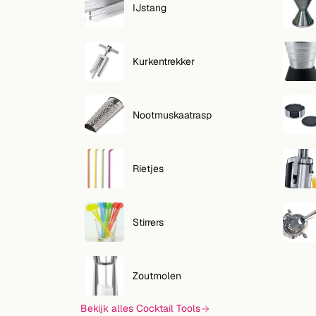
IJstang
Kurkentrekker
Nootmuskaatrasp
Rietjes
Stirrers
Zoutmolen
Bekijk alles Cocktail Tools