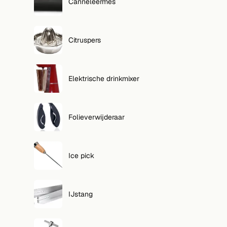
Canneleermes
Citruspers
Elektrische drinkmixer
Folieverwijderaar
Ice pick
IJstang