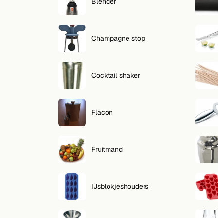
Zoeken
Blender
VOLG
Champagne stop
Twitter
Facebook
Cocktail shaker
RSS
Cocktail app
Flacon
Fruitmand
IJsblokjeshouders