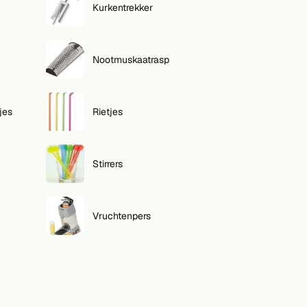
Kurkentrekker
Nootmuskaatrasp
jes
Rietjes
Stirrers
Vruchtenpers