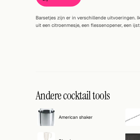
Willekeurig drankje
Barsetjes zijn er in verschillende uitvoeringen. 
Voeg hier uw eigen cocktail of smoothie toe.
uit een citroenmesje, een flessenopener, een ijst
BAR
Alle dranken
Tools
Cocktail glazen
Cocktail boeken
Andere cocktail tools
Cocktail bar
Eenheden
American shaker
Links