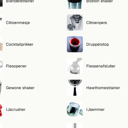
Blenderstrainer
Boston shaker
Citroenmesje
Citroenpers
Cocktailprikker
Druppelstop
Flesopener
Flessenafsluiter
Gewone shaker
Hawthornestrainer
IJscrusher
IJsemmer