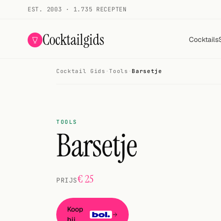
EST. 2003 · 1.735 RECEPTEN
Cocktailgids
Cocktails
Cocktail Gids
·
Tools
·
Barsetje
Menu
COCKTAILS
Alle cocktails
TOOLS
Barsetje
Smoothies
Alcoholvrij
€ 25
PRIJS
Mijn drank
Galerij
Koop
bij