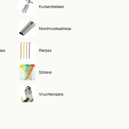
Kurkentrekker
Nootmuskaatrasp
jes
Rietjes
Stirrers
Vruchtenpers