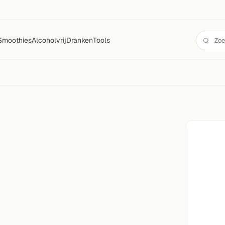
Smoothies
Alcoholvrij
Dranken
Tools