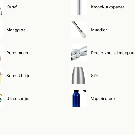
Karaf
Kroonkurkopener
Mengglas
Muddler
Pepermolen
Persje voor citroenpart
Schenktuitje
Sifon
Uitstekertjes
Vaporisateur