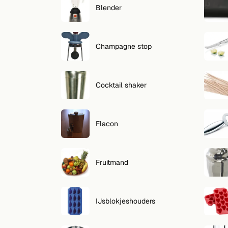
Zoeken
Blender
VOLG
Twitter
Champagne stop
Facebook
Cocktail shaker
RSS
Cocktail app
Flacon
Fruitmand
IJsblokjeshouders