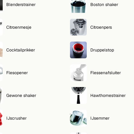
Blenderstrainer
Boston shaker
Citroenmesje
Citroenpers
Cocktailprikker
Druppelstop
Flesopener
Flessenafsluiter
Gewone shaker
Hawthornestrainer
IJscrusher
IJsemmer