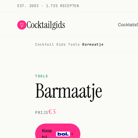
EST. 2003 · 1.735 RECEPTEN
Cocktailgids
Cocktails
Cocktail Gids
·
Tools
·
Barmaatje
Menu
COCKTAILS
Alle cocktails
TOOLS
Barmaatje
Smoothies
Alcoholvrij
€ 5
PRIJS
Mijn drank
Galerij
Koop
bij