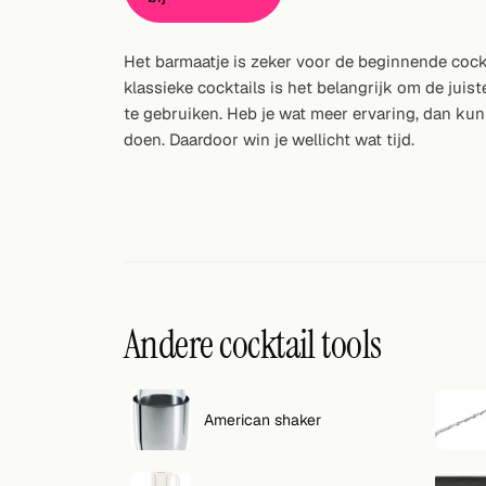
Willekeurig drankje
Het barmaatje is zeker voor de beginnende cockta
Voeg hier uw eigen cocktail of smoothie toe.
klassieke cocktails is het belangrijk om de juis
te gebruiken. Heb je wat meer ervaring, dan kun
BAR
doen. Daardoor win je wellicht wat tijd.
Alle dranken
Tools
Cocktail glazen
Cocktail boeken
Andere cocktail tools
Cocktail bar
Eenheden
American shaker
Links