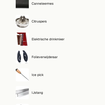
Canneleermes
Citruspers
Elektrische drinkmixer
Folieverwijderaar
Ice pick
IJstang