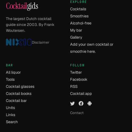
EXPLORE
Cocktail
gids
Cocktails
Smoothies
The largest Dutch cocktail
Alcohol-free
guide since 2003. By Frank
My bar
Woutersen.
Gallery
Disclaimer
Add your own cocktail or
smoothie here.
BAR
FOLLOW
All liquor
Twitter
Tools
Facebook
Cocktail glasses
RSS
Cocktail books
Cocktail app
Cocktail bar
Units
Contact
Links
Search