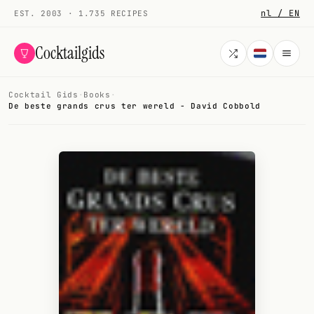
nl / EN
EST. 2003 · 1.735 RECIPES
Cocktailgids
Cocktail Gids
·
Books
·
Menu
De beste grands crus ter wereld - David Cobbold
COCKTAILS
All cocktails
Smoothies
Alcohol-free
My bar
Gallery