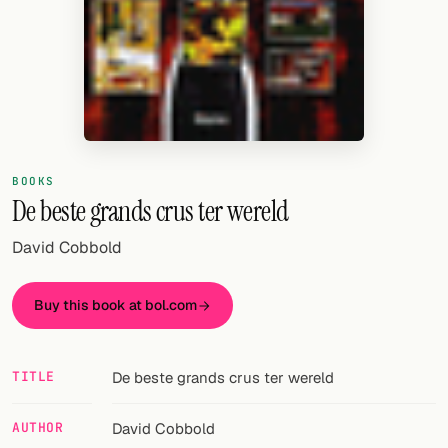
Random drink
Add your own cocktail or smoothie here.
BAR
All liquor
Tools
BOOKS
De beste grands crus ter wereld
Cocktail glasses
David Cobbold
Cocktail books
Buy this book at bol.com
Cocktail bar
Units
TITLE
De beste grands crus ter wereld
Links
AUTHOR
David Cobbold
Search