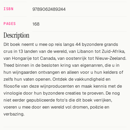
ISBN
9789062489244
FOLLOW
Twitter
PAGES
168
Description
Facebook
Dit boek neemt u mee op reis langs 44 byzondere grands
RSS
crus in 13 landen van de wereld, van Libanon tot Zuid-Afrika,
van Hongarije tot Canada, van oostenrijk tot Nieuw-Zeeland.
Cocktail app
Treed binnen in de besloten kring van eigenanren, die u in
hun wijngaarden ontvangen en alleen voor u hun kelders of
zelfs hun vaten openen. Ontdek de vakkundigheid en
filosofie van deze wijnproducenten en maak kennis met de
vinologie door hun byzondere creaties te proeven. De nog
niet eerder gepubliceerde foto's die dit boek verrijken,
voeren u mee door een wereld vol dromen, poëzie en
verbazing.