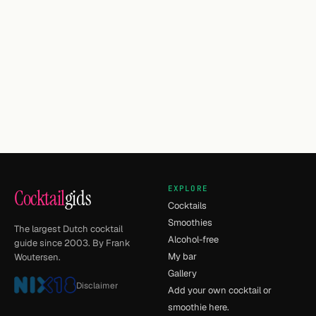
EXPLORE
Cocktail
gids
Cocktails
Smoothies
The largest Dutch cocktail
Alcohol-free
guide since 2003. By Frank
My bar
Woutersen.
Gallery
Disclaimer
Add your own cocktail or
smoothie here.