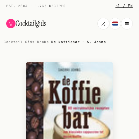
nl / EN
EST. 2003 · 1.735 RECIPES
Cocktailgids
Cocktail Gids
·
Books
·
De koffiebar - S. Johns
Menu
COCKTAILS
All cocktails
Smoothies
Alcohol-free
My bar
Gallery