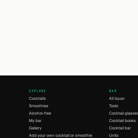
EXPLORE
BAR
Cocktails
All liquor
Smoothies
Tools
Alcohol-free
Cocktail glasse
My bar
Cocktail books
Gallery
Cocktail bar
Add your own cocktail or smoothie
Units