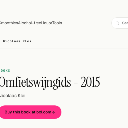
Smoothies
Alcohol-free
Liquor
Tools
- Nicolaas Klei
BOOKS
Omfietswijngids - 2015
Nicolaas Klei
Buy this book at bol.com