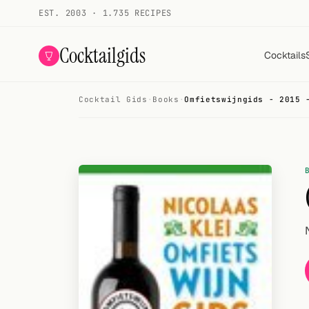
EST. 2003 · 1.735 RECIPES
Cocktailgids
Cocktails
Cocktail Gids
·
Books
·
Omfietswijngids - 2015 
Menu
COCKTAILS
All cocktails
Smoothies
Alcohol-free
My bar
Gallery