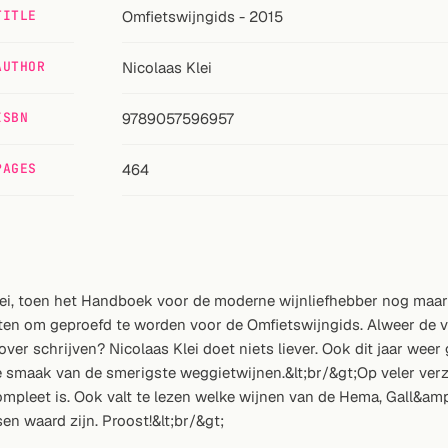
TITLE
Omfietswijngids - 2015
AUTHOR
Nicolaas Klei
ISBN
9789057596957
PAGES
464
 toen het Handboek voor de moderne wijnliefhebber nog maar net
en om geproefd te worden voor de Omfietswijngids. Alweer de vee
ver schrijven? Nicolaas Klei doet niets liever. Ook dit jaar weer 
e smaak van de smerigste weggietwijnen.&lt;br/&gt;Op veler ver
compleet is. Ook valt te lezen welke wijnen van de Hema, Gall&a
n waard zijn. Proost!&lt;br/&gt;