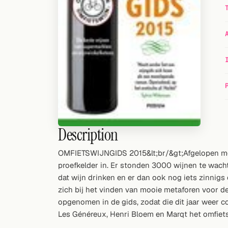
Random drink
Add your own cocktail or smoothie here.
BAR
All liquor
Tools
Cocktail glasses
Description
Cocktail books
OMFIETSWIJNGIDS 2015&lt;br/&gt;Afgelopen mei,
Cocktail bar
proefkelder in. Er stonden 3000 wijnen te wacht
dat wijn drinken en er dan ook nog iets zinnigs o
Units
zich bij het vinden van mooie metaforen voor d
opgenomen in de gids, zodat die dit jaar weer 
Links
Les Généreux, Henri Bloem en Marqt het omfietse