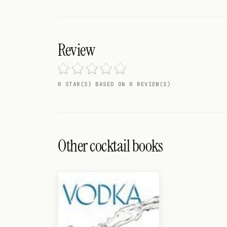
Search
FOLLOW
Twitter
Review
Facebook
0 STAR(S) BASED ON 0 REVIEW(S)
RSS
Cocktail app
Other cocktail books