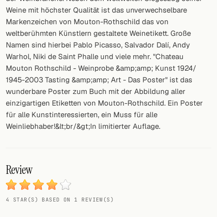
Weine mit höchster Qualität ist das unverwechselbare
FOLLOW
Markenzeichen von Mouton-Rothschild das von
weltberühmten Künstlern gestaltete Weinetikett. Große
Twitter
Namen sind hierbei Pablo Picasso, Salvador Dalí, Andy
Warhol, Niki de Saint Phalle und viele mehr. "Chateau
Facebook
Mouton Rothschild - Weinprobe &amp;amp; Kunst 1924/
RSS
1945-2003 Tasting &amp;amp; Art - Das Poster" ist das
wunderbare Poster zum Buch mit der Abbildung aller
Cocktail app
einzigartigen Etiketten von Mouton-Rothschild. Ein Poster
für alle Kunstinteressierten, ein Muss für alle
Weinliebhaber!&lt;br/&gt;In limitierter Auflage.
Review
4 STAR(S) BASED ON 1 REVIEW(S)