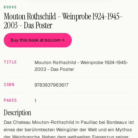
Random drink
BOOKS
Mouton Rothschild - Weinprobe 1924-1945-
Add your own cocktail or smoothie here.
2003 - Das Poster
BAR
Buy this book at bol.com
All liquor
Tools
TITLE
Mouton Rothschild - Weinprobe 1924-1945-
Cocktail glasses
2003 - Das Poster
Cocktail books
ISBN
9783937963617
Cocktail bar
PAGES
1
Units
Description
Das Chateau Mouton-Rothschild in Pauillac bei Bordeaux ist
Links
eines der berühmtesten Weingüter der Welt und ein Mythos
Search
der Weinbranche. Neben dem weltweiten Siegeszug seiner