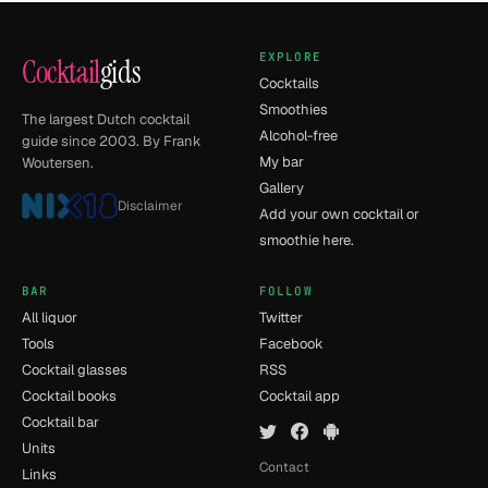
EXPLORE
Cocktail
gids
Cocktails
Smoothies
The largest Dutch cocktail
Alcohol-free
guide since 2003. By Frank
My bar
Woutersen.
Gallery
Disclaimer
Add your own cocktail or
smoothie here.
BAR
FOLLOW
All liquor
Twitter
Tools
Facebook
Cocktail glasses
RSS
Cocktail books
Cocktail app
Cocktail bar
Units
Contact
Links