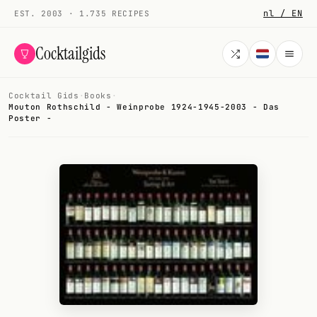
nl / EN
EST. 2003 · 1.735 RECIPES
Cocktailgids
Cocktail Gids
·
Books
·
Menu
Mouton Rothschild - Weinprobe 1924-1945-2003 - Das
Poster -
COCKTAILS
All cocktails
Smoothies
Alcohol-free
My bar
Gallery