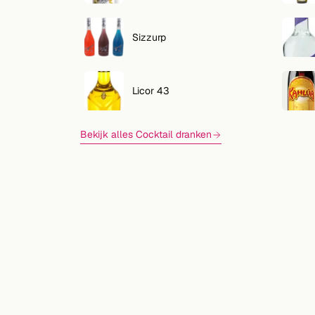
Zoeken
VOLG
Sizzurp
Twitter
Facebook
Licor 43
RSS
Bekijk alles Cocktail dranken
Cocktail app