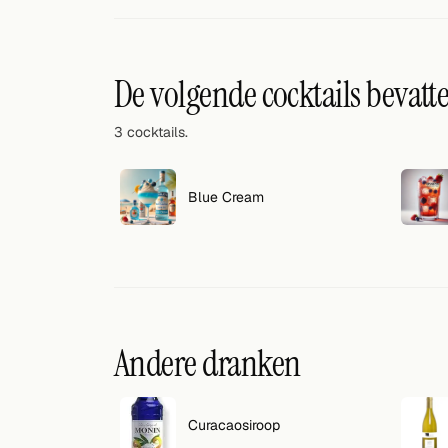
Willekeurig drankje
Voeg hier uw eigen cocktail of smoothie toe.
De volgende cocktails bevatt
BAR
3 cocktails.
Alle dranken
Tools
Blue Cream
Cocktail glazen
Cocktail boeken
Cocktail bar
Andere dranken
Eenheden
Links
Curacaosiroop