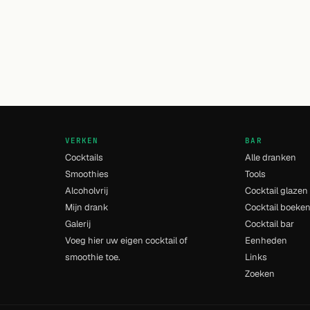
VERKEN
BAR
Cocktails
Alle dranken
Smoothies
Tools
Alcoholvrij
Cocktail glazen
Mijn drank
Cocktail boeke
Galerij
Cocktail bar
Voeg hier uw eigen cocktail of
Eenheden
smoothie toe.
Links
Zoeken