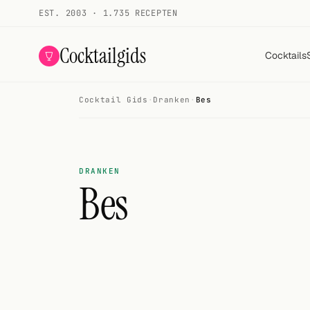
EST. 2003 · 1.735 RECEPTEN
Cocktailgids
Cocktails
Cocktail Gids
·
Dranken
·
Bes
Menu
COCKTAILS
Alle cocktails
DRANKEN
Bes
Smoothies
Alcoholvrij
Mijn drank
Galerij