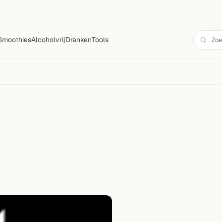
Smoothies
Alcoholvrij
Dranken
Tools