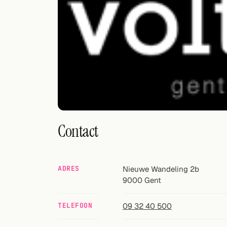
Willekeurig drankje
Voeg hier uw eigen cocktail of smoothie toe.
BAR
Alle dranken
Tools
Cocktail glazen
Contact
Cocktail boeken
Cocktail bar
ADRES
Nieuwe Wandeling 2b
9000
Gent
Eenheden
Links
TELEFOON
09 32 40 500