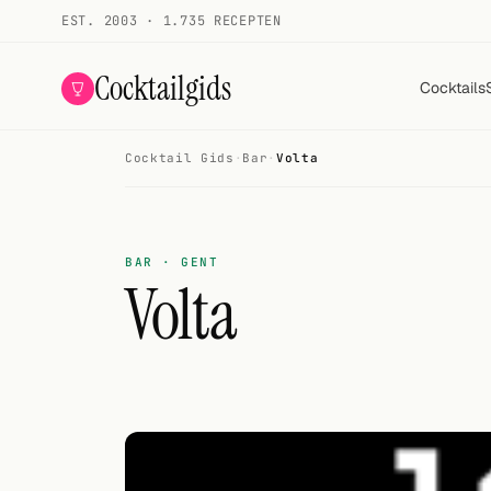
EST. 2003 · 1.735 RECEPTEN
Cocktailgids
Cocktails
Cocktail Gids
·
Bar
·
Volta
Menu
COCKTAILS
BAR · GENT
Alle cocktails
Volta
Smoothies
Alcoholvrij
Mijn drank
Galerij