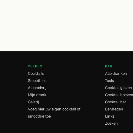
VERKEN
BAR
Cocktails
Alle dranken
Smoothies
Tools
Alcoholvrij
Cocktail glazen
Mijn drank
Cocktail boeke
Galerij
Cocktail bar
Voeg hier uw eigen cocktail of
Eenheden
smoothie toe.
Links
Zoeken