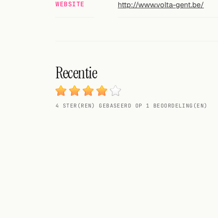
Zoeken
WEBSITE
http://www.volta-gent.be/
VOLG
Twitter
Facebook
Recentie
RSS
Cocktail app
4
STER(REN) GEBASEERD OP
1
BEOORDELING(EN)