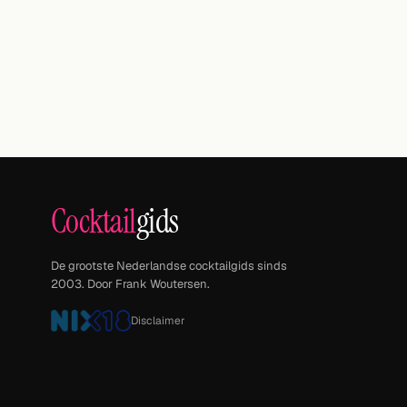
Cocktail
gids
De grootste Nederlandse cocktailgids sinds
2003. Door Frank Woutersen.
Disclaimer