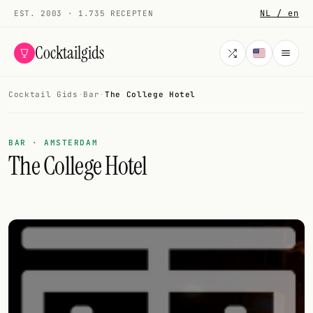
NL / en
EST. 2003 · 1.735 RECEPTEN
Cocktailgids
Cocktail Gids
·
Bar
·
The College Hotel
Menu
COCKTAILS
BAR · AMSTERDAM
The College Hotel
Alle cocktails
Smoothies
Alcoholvrij
Mijn drank
Galerij