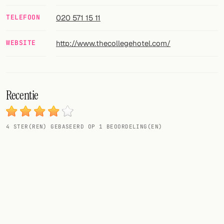
TELEFOON
020 571 15 11
VOLG
Twitter
WEBSITE
http://www.thecollegehotel.com/
Facebook
RSS
Recentie
Cocktail app
4
STER(REN) GEBASEERD OP
1
BEOORDELING(EN)