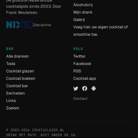
De grootste Nederlandse
Alcoholvrij
cocktailgids sinds 2003. Door
Mijn drank
Frank Woutersen.
Galerij
Disclaimer
Voeg hier uw eigen cocktail of
smoothie toe.
BAR
VOLG
Alle dranken
Twitter
Tools
Facebook
Cocktail glazen
RSS
Cocktail boeken
Cocktail app
Cocktail bar
Eenheden
Contact
Links
Zoeken
© 2003–2026 COCKTAILGIDS.NL
- [6] - 0.009s
DRINK MET MATE. NIET ONDER DE 18.