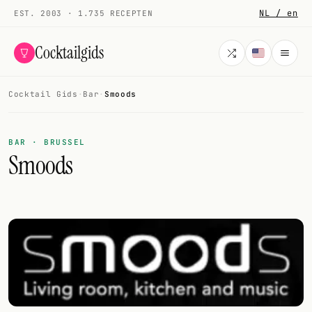
NL / en
EST. 2003 · 1.735 RECEPTEN
Cocktailgids
Cocktail Gids
·
Bar
·
Smoods
Menu
COCKTAILS
BAR · BRUSSEL
Smoods
Alle cocktails
Smoothies
Alcoholvrij
Mijn drank
Galerij