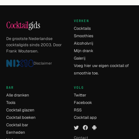
VERKEN
Cocktail
gids
Cocktails
Smoothies
De grootste Nederlandse
Alcoholvrij
cocktailgids sinds 2003. Door
Mijn drank
Frank Woutersen.
Galerij
Disclaimer
Voeg hier uw eigen cocktail of
smoothie toe.
BAR
VOLG
Alle dranken
Twitter
Tools
Facebook
Cocktail glazen
RSS
Cocktail boeken
Cocktail app
Cocktail bar
Eenheden
Contact