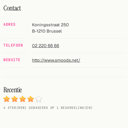
Willekeurig drankje
Contact
Voeg hier uw eigen cocktail of smoothie toe.
ADRES
Koningsstraat 250
BAR
B-1210
Brussel
Alle dranken
TELEFOON
02 220 66 66
Tools
WEBSITE
http://www.smoods.net/
Cocktail glazen
Cocktail boeken
Recentie
Cocktail bar
Eenheden
4
STER(REN) GEBASEERD OP
1
BEOORDELING(EN)
Links
Zoeken