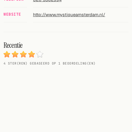
VOLG
WEBSITE
http://www.mystiqueamsterdam.nl/
Twitter
Facebook
Recentie
RSS
Cocktail app
4
STER(REN) GEBASEERD OP
1
BEOORDELING(EN)