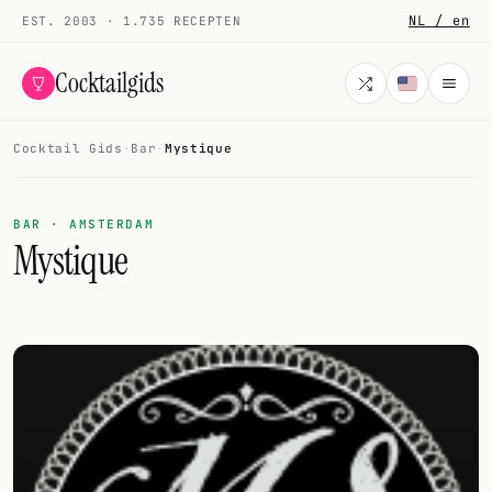
NL / en
EST. 2003 · 1.735 RECEPTEN
Cocktailgids
Cocktail Gids
·
Bar
·
Mystique
Menu
COCKTAILS
BAR · AMSTERDAM
Mystique
Alle cocktails
Smoothies
Alcoholvrij
Mijn drank
Galerij