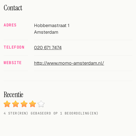
Willekeurig drankje
Contact
Voeg hier uw eigen cocktail of smoothie toe.
ADRES
Hobbemastraat 1
BAR
Amsterdam
Alle dranken
TELEFOON
020 671 7474
Tools
WEBSITE
http://www.momo-amsterdam.nl/
Cocktail glazen
Cocktail boeken
Recentie
Cocktail bar
Eenheden
4
STER(REN) GEBASEERD OP
1
BEOORDELING(EN)
Links
Zoeken