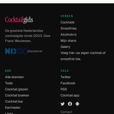
VERKEN
Cocktail
gids
Cocktails
Smoothies
De grootste Nederlandse
Alcoholvrij
cocktailgids sinds 2003. Door
Mijn drank
Frank Woutersen.
Galerij
Disclaimer
Voeg hier uw eigen cocktail of
smoothie toe.
BAR
VOLG
Alle dranken
Twitter
Tools
Facebook
Cocktail glazen
RSS
Cocktail boeken
Cocktail app
Cocktail bar
Eenheden
Contact
Links