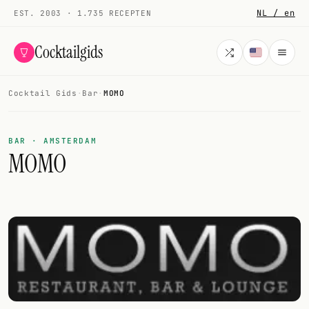
NL / en
EST. 2003 · 1.735 RECEPTEN
Cocktailgids
Cocktail Gids
·
Bar
·
MOMO
Menu
COCKTAILS
BAR · AMSTERDAM
MOMO
Alle cocktails
Smoothies
Alcoholvrij
Mijn drank
Galerij